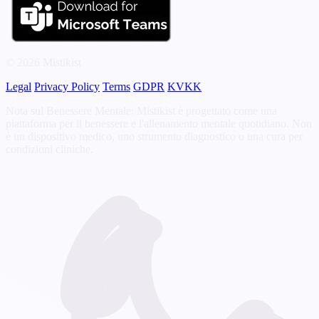
© 2026 Mistikist
Legal
Privacy Policy
Terms
GDPR
KVKK
Nota sul Benessere Mentale: Mistikist è progettato come una
piattaforma per il benessere e l'allenamento mentale quotidiano. Non
è un dispositivo medico, uno strumento diagnostico o una cura per
condizioni cliniche.