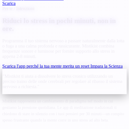
Scarica
Per te / Intenzioni
Riduci lo stress in pochi minuti, non in
ore.
Programma il tuo sistema nervoso a passare naturalmente dalla lotta
o fuga a una calma profonda e rassicurante. Mistikist combina
frequenze sonore e luminose per fornire supporto allo stress in
appena 2-8 minuti.
Scarica l'app perché la tua mente merita un reset
Impara la Scienza
"Mistikist ti aiuta a dissolvere lo stress cronico utilizzando un
preciso traino delle onde cerebrali per regolare al ribasso il sistema
nervoso a richiesta."
Mistikist rappresenta un cambiamento di paradigma nel modo in cui
gestiamo la pressione quotidiana. Le app di meditazione tradizionali ti
chiedono di stare in silenzio con i tuoi pensieri per 30 minuti—un compito
spesso frustrante quando la mente corre in uno stress ad alto beta.