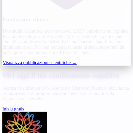
Fondazione clinica
Uno studio scientifico peer-reviewed (2025) pubblicato su 'Applied
Psychophysiology and Biofeedback' ha rilevato che i partecipanti
che utilizzano le sessioni Mistikist hanno sperimentato fino a una
diminuzione del 50% nei punteggi di ansia di stato, supportata da
una significativa modulazione EEG alfa e beta.
Visualizza pubblicazioni scientifiche
→
Vivi oggi il tuo cambiamento cognitivo
Scarica Mistikist per iOS, Android o Microsoft Teams e inizia la tua
prima sessione di programmazione mentale di 2 minuti sulla
frequenza del cervello.
Inizia gratis