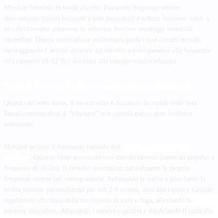
Mistikist funziona in modo diverso. Fornendo frequenze sonore
sincronizzate (battiti binaurali e toni isocronici) e schemi luminosi simili a
un caleidoscopio attraverso lo schermo, fornisce ancoraggi sensoriali
immediati. Questa stimolazione audiovisiva guida i tuoi circuiti neurali,
incoraggiando l’attività elettrica del cervello a corrispondere alla frequenza
alfa calmante (8–12 Hz) associata alla consapevolezza rilassata.
Perché le frequenze funzionano meglio delle app tradizionali
Quando sei sotto stress, il tuo cervello è dominato da rapide onde beta.
Semplicemente dirsi di “rilassarsi” non cambia questo stato biofisico
sottostante.
Mistikist utilizza il fenomeno naturale dell’
entrainment delle onde
cerebrali
. Quando viene presentato uno stimolo ritmico (come un impulso a
frequenza di 10 Hz), il cervello sincronizza naturalmente le proprie
frequenze interne per corrisponderle. Indossando le cuffie e guardando la
nostra sessione personalizzata per soli 2-8 minuti, inizi una rapida e naturale
regolazione alla bassa della tua risposta di lotta o fuga, alleviando la
tensione muscolare, abbassando i rumori cognitivi e ristabilendo il controllo