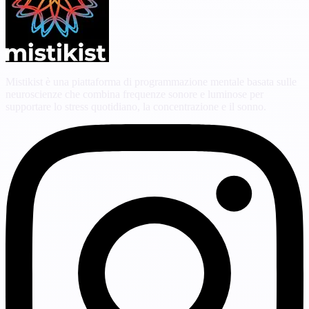
Mistikist è una piattaforma di programmazione mentale basata sulle
neuroscienze che combina frequenze sonore e luminose per
supportare lo stress quotidiano, la concentrazione e il sonno.