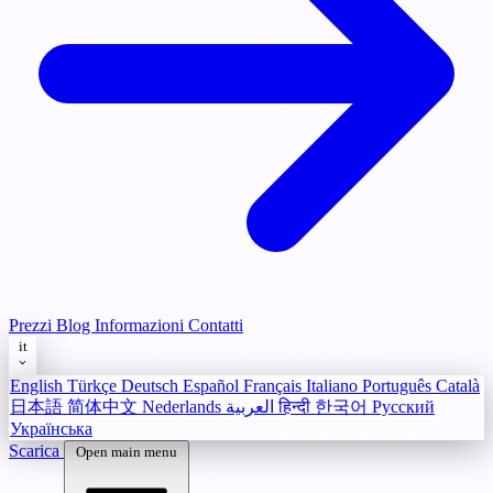
Prezzi
Blog
Informazioni
Contatti
it
English
Türkçe
Deutsch
Español
Français
Italiano
Português
Català
日本語
简体中文
Nederlands
العربية
हिन्दी
한국어
Русский
Українська
Scarica
Open main menu