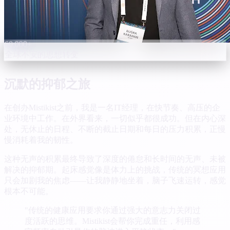
60,000+
全球不安的思想转变
沉默的抑郁之旅
在创办Mistikist之前，我是一名IT经理，在快节奏、高压的企
业环境中工作。在外界看来，一切似乎都很成功。但在内心深
处，无休止的日程、不断的截止日期和每日的压力积累，正慢
慢消耗着我的韧性。
这种无声的积累最终导致了深度的倦怠和长时间的无声、未被
解决的抑郁期。起床感觉像是体力上的挑战，传统的冥想应用
只会加剧我的焦虑——让我静静地坐着，脑子飞速运转，感觉
根本不可能。
"传统的健康应用要求你通过强大的意志力关闭过
度活跃的思维。Mistikist会帮你完成重任，利用感