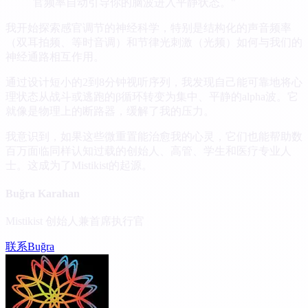
官频率自动引导你的脑波进入平静状态。"
我开始探索感官调节的神经科学，特别是结构化的声音频率
（双耳拍频、等时音调）和节律光刺激（光频）如何与我们的
神经通路相互作用。
通过设计短小的2到8分钟视听序列，我发现自己能可靠地将心
理状态从战斗或逃跑的β循环转变为集中、平静的alpha波。它
就像是物理上的断路器，缓解了我的压力。
我意识到，如果这些微重置能治愈我的心灵，它们也能帮助数
百万面临同样认知过载的创始人、高管、学生和医疗专业人
士。这成为了Mistikist的起源。
Buğra Karahan
Mistikist 创始人兼首席执行官
联系Buğra