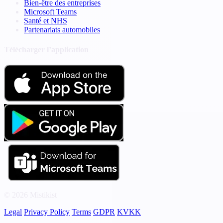
Bien-être des entreprises
Microsoft Teams
Santé et NHS
Partenariats automobiles
Télécharger l’application
© 2026 Mistikist
Legal
Privacy Policy
Terms
GDPR
KVKK