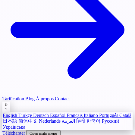
Tarification
Blog
À propos
Contact
fr
English
Türkçe
Deutsch
Español
Français
Italiano
Português
Català
日本語
简体中文
Nederlands
العربية
हिन्दी
한국어
Русский
Українська
Télécharger
Open main menu