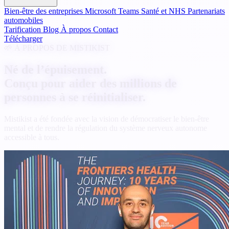
Bien-être des entreprises
Microsoft Teams
Santé et NHS
Partenariats
automobiles
Tarification
Blog
À propos
Contact
Télécharger
🌱 À PROPOS DE MISTIKIST
Né de l’épuisement.
Conçu pour aider des millions de
personnes à se réinitialiser.
Mistikist a été fondée avec la vision de démocratiser le bien-être
mental et de rendre la régulation du système nerveux autonome
accessible à tous.