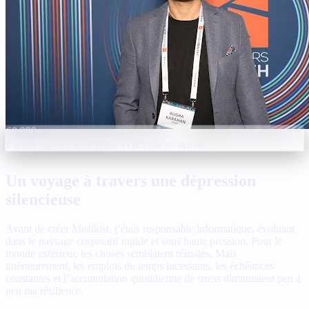
60,000+
Esprits agités transformés à l'échelle mondiale
Un voyage à travers une dépression
silencieuse
Avant de créer Mistikist, j’étais responsable informatique, évoluant
dans le paysage corporatif rapide et sous haute pression. Pour le
monde extérieur, les choses semblaient réussies. Mais
intérieurement, les emplois du temps incessants, les échéances
constantes et l’accumulation quotidienne de stress diminuaient peu à
peu ma résilience.