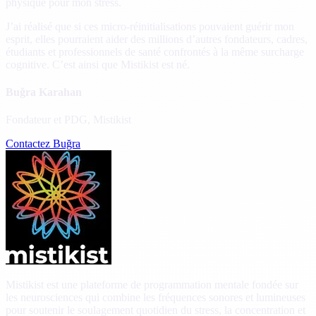
physique pour mon stress.
J’ai réalisé que si ces micro-réinitialisations pouvaient guérir mon
esprit, elles pourraient aider des millions d’autres fondateurs, cadres,
étudiants et professionnels de santé confrontés à la même surcharge
cognitive. C’est ainsi que Mistikist est né.
Buğra Karahan
Fondateur et PDG, Mistikist
Contactez Buğra
Mistikist est une plateforme de programmation mentale fondée sur
les neurosciences qui combine les fréquences sonores et lumineuses
pour soutenir le soulagement quotidien du stress, la concentration et