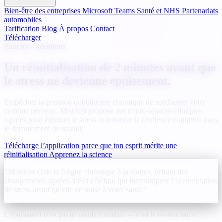
Bien-être des entreprises
Microsoft Teams
Santé et NHS
Partenariats
automobiles
Tarification
Blog
À propos
Contact
Télécharger
Pour toi / Intentions
Un réinitialisation de 2 minutes avant que
le stress ne devienne épuisement.
Empêchez la pression quotidienne chronique de surcharger votre
système nerveux. Mistikist propose des micro-séances cliniques
rapides pour éliminer le stress et restaurer la résilience cognitive dans
le déroulement du travail.
Télécharge l’application parce que ton esprit mérite une
réinitialisation
Apprenez la science
"Mistikist cible la fatigue chronique à la source, offrant des
changements rapides d’état cérébral qui interrompent l’accumulation
de stress avant qu’elle ne nuise à votre santé."
L’épuisement n’est pas un accident soudain — c’est le résultat lent et