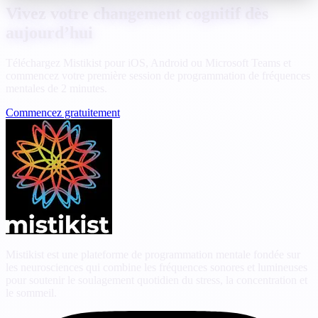
Vivez votre changement cognitif dès
aujourd’hui
Téléchargez Mistikist pour iOS, Android ou Microsoft Teams et
commencez votre première session de programmation de fréquences
mentales de 2 minutes.
Commencez gratuitement
Mistikist est une plateforme de programmation mentale fondée sur
les neurosciences qui combine les fréquences sonores et lumineuses
pour soutenir le soulagement quotidien du stress, la concentration et
le sommeil.