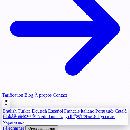
Tarification
Blog
À propos
Contact
fr
English
Türkçe
Deutsch
Español
Français
Italiano
Português
Català
日本語
简体中文
Nederlands
العربية
हिन्दी
한국어
Русский
Українська
Télécharger
Open main menu