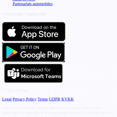
Partenariats automobiles
Télécharger l’application
© 2026 Mistikist
Legal
Privacy Policy
Terms
GDPR
KVKK
Note sur le bien-être mental: Mistikist est conçu comme une
plateforme de bien-être et d’entraînement mental quotidien. Ce n’est