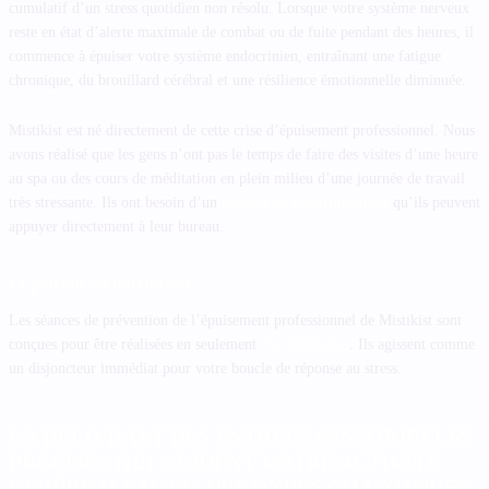
cumulatif d’un stress quotidien non résolu. Lorsque votre système nerveux
reste en état d’alerte maximale de combat ou de fuite pendant des heures, il
commence à épuiser votre système endocrinien, entraînant une fatigue
chronique, du brouillard cérébral et une résilience émotionnelle diminuée.
Mistikist est né directement de cette crise d’épuisement professionnel. Nous
avons réalisé que les gens n’ont pas le temps de faire des visites d’une heure
au spa ou des cours de méditation en plein milieu d’une journée de travail
très stressante. Ils ont besoin d’un
bouton de réinitialisation
qu’ils peuvent
appuyer directement à leur bureau.
Le pouvoir du micro-reset
Les séances de prévention de l’épuisement professionnel de Mistikist sont
conçues pour être réalisées en seulement
2 à 3 minutes
. Ils agissent comme
un disjoncteur immédiat pour votre boucle de réponse au stress.
EN DÉLIVRANT DES ENTRÉES SENSORIELLES
PRÉCISES QUI GUIDENT VOTRE ACTIVITÉ
CÉRÉBRALE HORS DES ONDES CHAOTIQUES