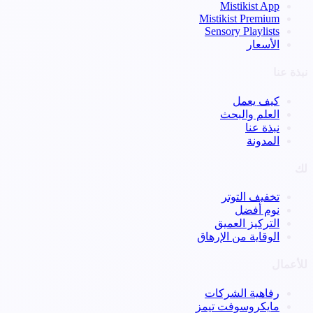
Mistikist App
Mistikist Premium
Sensory Playlists
الأسعار
نبذة عنا
كيف يعمل
العلم والبحث
نبذة عنا
المدونة
لك
تخفيف التوتر
نوم أفضل
التركيز العميق
الوقاية من الإرهاق
للأعمال
رفاهية الشركات
مايكروسوفت تيمز