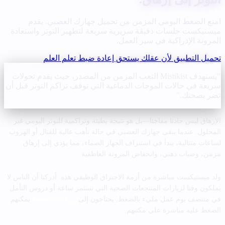
امنع الضغط اليومي المزمن من تحميل جهازك العصبي. يقدم
ميستيكست جلسات دقيقة سريرية سريعة لتطهير التوتر واستعادة
المرونة الإدراكية في سير العمل.
تحميل التطبيق لأن عقلك يستحق إعادة ضبط
تعلم العلم
"يستهدف Mistikist التعب المزمن من المصدر، حيث يقدم تحولات
سريعة في حالات الموجات الدماغية التي توقف تراكم التوتر قبل أن
تضر بصحتك."
الإرهاق ليس حادثا مفاجئا—بل هو نتيجة بطيئة وتراكمية للتوتر اليومي غير
المحلول. عندما يبقى جهازك العصبي في حالة تأهب عالية للقتال أو الهروب
لساعات متتالية، يبدأ في استنزاف الجهاز الصماء، مما يؤدي إلى إرهاق
مزمن، وضباب ذهني، وانخفاض المرونة العاطفية.
ولد ميستيكست مباشرة من أزمة الاحتراق الوظيفي هذه. أدركنا أن الناس لا
يملكون وقتا لزيارات المنتجعات الصحية التي تستمر ساعة أو دروس التأمل
في منتصف يوم عمل مليء بالضغط. يحتاجون إلى
زر إعادة الضبط
يمكنهم
الضغط عليه مباشرة على مكتبهم.