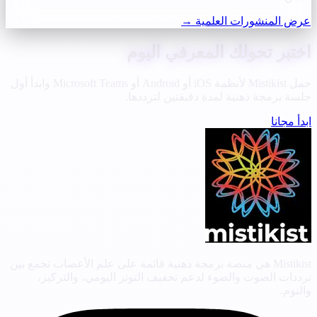
عرض المنشورات العلمية
→
اختبر تحولك المعرفي اليوم
حمل Mistikist لأنظمة iOS أو Android أو Microsoft Teams وابدأ أول
جلسة برمجة ذهنية لمدة دقيقتين لترددها.
ابدأ مجانا
Mistikist هي منصة برمجة ذهنية قائمة على علم الأعصاب تجمع بين
ترددات الصوت والضوء لدعم تخفيف التوتر اليومي، والتركيز،
والنوم.