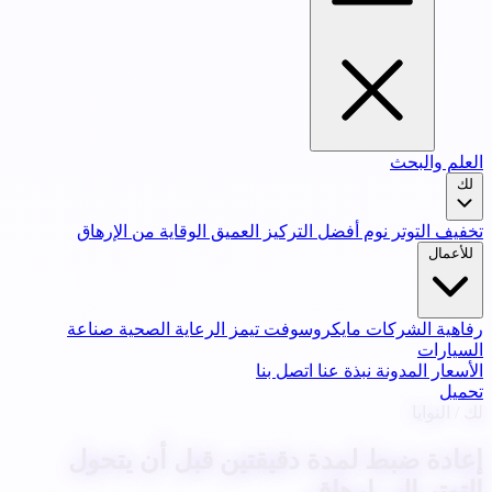
العلم والبحث
لك
تخفيف التوتر
نوم أفضل
التركيز العميق
الوقاية من الإرهاق
للأعمال
رفاهية الشركات
مايكروسوفت تيمز
الرعاية الصحية
صناعة
السيارات
الأسعار
المدونة
نبذة عنا
اتصل بنا
تحميل
لك / النوايا
إعادة ضبط لمدة دقيقتين قبل أن يتحول
التوتر إلى إرهاق.