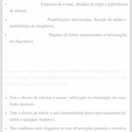
Dados da Conta:
Endereço de e-mail, detalhes de login e preferências
de idioma.
Progresso da Sessão:
Predefinições selecionadas, duração da sessão e
preferências de frequência.
Desempenho da App:
Registos de falhas anonimizados e informações
do dispositivo.
2. CONFORMIDADE LEGAL (RGPD E KVKK)
Processamos os dados em estrita conformidade com o Regulamento Geral
sobre a Proteção de Dados (RGPD) na União Europeia e a Lei de Proteção
de Dados Pessoais (KVKK) na Turquia:
Tem o direito de solicitar o acesso, retificação ou eliminação dos seus
dados pessoais.
Tem o direito de retirar o seu consentimento para o processamento de
dados a qualquer momento.
Não vendemos nem alugamos as suas informações pessoais a terceiros.