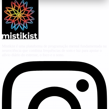
Mistikist é uma plataforma de programação mental fundamentada na
neurociência que combina frequências de som e luz para apoiar o
alívio diário do estresse, o foco e o sono.