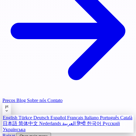
Preços
Blog
Sobre nós
Contato
pt
English
Türkçe
Deutsch
Español
Français
Italiano
Português
Català
日本語
简体中文
Nederlands
العربية
हिन्दी
한국어
Русский
Українська
Baixar
Open main menu