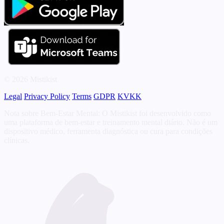
© 2026 Mistikist
Legal
Privacy Policy
Terms
GDPR
KVKK
Nota sobre Bem-Estar Mental: O Mistikist foi desenvolvido como
uma plataforma de bem-estar e treinamento mental diário. Não é um
dispositivo médico, ferramenta diagnóstica ou cura para condições
clínicas.