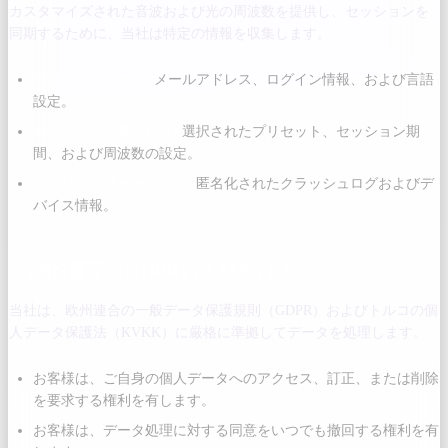
カスタマイズされた音波および光の周波数を提供し、セッションを
同期するために、当社は特定の情報を収集します。
アカウントデータ:
メールアドレス、ログイン情報、および言語
設定。
セッションの進行状況:
選択されたプリセット、セッション期
間、および周波数の設定。
アプリのパフォーマンス:
匿名化されたクラッシュログおよびデ
バイス情報。
2. 法的遵守（GDPRおよびKVKK）
当社は、欧州連合の一般データ保護規則（GDPR）およびトルコの個
人データ保護法（KVKK）に厳格に準拠してデータを処理します。
お客様は、ご自身の個人データへのアクセス、訂正、または削除
を要求する権利を有します。
お客様は、データ処理に対する同意をいつでも撤回する権利を有