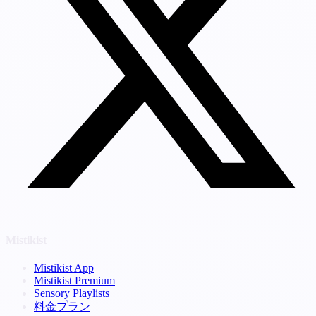
Mistikist
Mistikist App
Mistikist Premium
Sensory Playlists
料金プラン