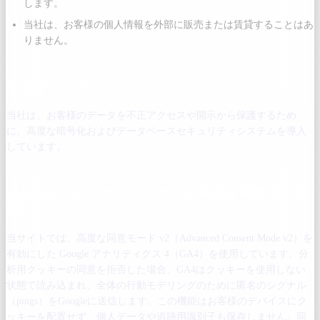
します。
当社は、お客様の個人情報を外部に販売または賃貸することはあ
りません。
3. セキュリティ
当社は、お客様のデータを不正アクセスや開示から保護するため
に、高度な暗号化およびデータベースセキュリティシステムを導入
しています。
4. GOOGLE アナリティクスと高度な同意モード
V2
当サイトでは、高度な同意モード v2（Advanced Consent Mode v2）を
有効にした Google アナリティクス 4（GA4）を使用しています。分
析用クッキーの同意を拒否した場合、GA4はクッキーを使用しない
状態で読み込まれ、全体の行動モデリングのために匿名のシグナル
（pings）をGoogleに送信します。この機能はお客様のデバイスにク
ッキーを配置せず、個人データや追跡用識別子も保存しません。同