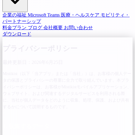
企業の福祉
Microsoft Teams
医療・ヘルスケア
モビリティ・
パートナーシップ
料金プラン
ブログ
会社概要
お問い合わせ
ダウンロード
プライバシーポリシー
最終更新日：2026年6月25日
Mistikist（以下「当アプリ」または「当社」）は、お客様の個人デー
タの保護とプライバシーの尊重に全力で取り組んでいます。本プラ
イバシーポリシーは、お客様がMistikistモバイルアプリケーション、
ウェブサイト、および関連するデジタルサービスを利用される際
に、当社が個人データをどのように収集、処理、保護、および共有
するかについて説明するものです。
1. 収集するデータ