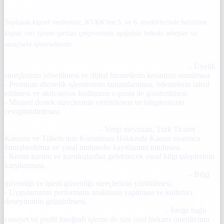
VE HUKUKI SEBEPLERI
Toplanan kişisel verileriniz, KVKK'nın 5. ve 6. maddelerinde belirtilen
kişisel veri işleme şartları çerçevesinde aşağıdaki hukuki sebepler ve
amaçlarla işlenmektedir:
A. Sözleşmenin Kurulması ve İfası (KVKK Md. 5/2-c):
- Üyelik
süreçlerinin yönetilmesi ve dijital hizmetlerin kesintisiz sunulması.
- Premium abonelik işlemlerinin tamamlanması, ödemelerin tahsil
edilmesi ve aktivasyon kodlarının e-posta ile gönderilmesi.
- Müşteri destek süreçlerinin yürütülmesi ve taleplerinizin
cevaplandırılması.
B. Kanunlarda Açıkça Öngörülmesi ve Hukuki Yükümlülükler
(KVKK Md. 5/2-a ve 5/2-ç):
- Vergi mevzuatı, Türk Ticaret
Kanunu ve Tüketicinin Korunması Hakkında Kanun uyarınca
faturalandırma ve yasal muhasebe kayıtlarının tutulması.
- Resmi kurum ve kuruluşlardan gelebilecek yasal bilgi taleplerinin
karşılanması.
C. Şirketimizin Meşru Menfaatleri (KVKK Md. 5/2-f):
- Bilgi
güvenliği ve işlem güvenliği süreçlerinin yürütülmesi.
- Uygulamanın performans analizinin yapılması ve kullanıcı
deneyiminin geliştirilmesi.
D. Açık Rızanızın Bulunması (KVKK Md. 5/1):
- İsteğe bağlı
cinsiyet ve profil fotoğrafı işleme ile size özel frekans önerilerinin