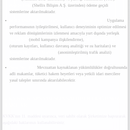
Aköde/Tosla
(Shellix Bilişim A.Ş. üzerinden) ödeme geçidi
sistemlerine aktarılmaktadır.
Mobil İlişkilendirme, Analiz ve Telemetri Sağlayıcıları:
Uygulama
performansının iyileştirilmesi, kullanıcı deneyiminin optimize edilmesi
ve reklam dönüşümlerinin izlenmesi amacıyla yurt dışında yerleşik
AppsFlyer
(mobil kampanya ilişkilendirme),
Microsoft Clarity
(oturum kayıtları, kullanıcı davranış analitiği ve ısı haritaları) ve
Google/Microsoft Analytics
(anonimleştirilmiş trafik analizi)
sistemlerine aktarılmaktadır.
Yasal Merciler:
Mevzuattan kaynaklanan yükümlülükler doğrultusunda
adli makamlar, tüketici hakem heyetleri veya yetkili idari mercilere
yasal talepler sınırında aktarılabilecektir.
4. KVKK KAPSAMINDA SAHIP OLDUĞUNUZ
HAKLAR
KVKK'nın 11. maddesi uyarınca, veri sahibi olarak Şirketimize başvurarak
aşağıdaki haklarınızı kullanabilirsiniz: