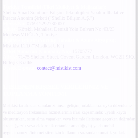
Türkiye Temsilcisi (Fikri Mülkiyet & Mağazalar):
Shellix Smart Solutions Bilişim Teknolojileri Yazılım İthalat ve
İhracat Anonim Şirketi ("Shellix Bilişim A.Ş.")
Mersis No:
0769152927300001
Adres:
Kötekli Mahallesi Denizli Yolu Bulvarı No:4B/23
Menteşe/MUĞLA, Türkiye
İngiltere İştiraki (Yurtdışı Tahsilat & Azure Altyapısı):
Mistikist LTD ("Mistikist UK")
Şirket Numarası (Company No):
15705777
Adres:
71-75 Shelton Street, Covent Garden, London, WC2H 9JQ,
Birleşik Krallık
Destek E-posta:
contact@mistikist.com
1. İŞLENEN KIŞISEL VERILERINIZ VE
TOPLANMA YÖNTEMI
Mistikist tarafından sunulan zihinsel gelişim, odaklanma, uyku düzenleme
ve meditasyon frekansları hizmetlerinin ifası kapsamında; üyelik kaydı
oluştururken, satın alma yaparken veya bizimle iletişime geçerken doğrudan
sizden (yazılı veya elektronik ortamlar aracılığıyla) ya da mobil
uygulamamızın/internet sitemizin kullanımı sırasında otomatik yollarla