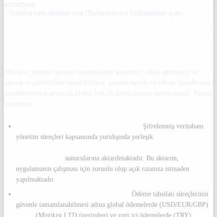
sunulması.
- Yurtdışı veri aktarım izni (Bulut sunucu kullanımları için).
3. İŞLENEN VERILERIN KIMLERE VE HANGI
AMAÇLARLA AKTARILABILECEĞI
Mistikist, zihinsel gelişim frekanslarının kesintisiz, düşük gecikmeli ve
yüksek erişilebilirlikle sunulabilmesi, güvenli üyelik ve ödeme işlemlerinin
yürütülebilmesi amacıyla global veri alt işlemcileriyle çalışmaktadır. Kişisel
verileriniz;
Bulut ve Barındırma Hizmet Sağlayıcıları:
Şifrelenmiş veritabanı
yönetim süreçleri kapsamında yurtdışında yerleşik
Google Cloud
Platform (GCP), Google Firebase, Amazon Web Services (AWS) ve
Microsoft Azure
sunucularına aktarılmaktadır. Bu aktarım,
uygulamanın çalışması için zorunlu olup açık rızanıza istinaden
yapılmaktadır.
Lisanslı Ödeme ve Finans Kuruluşları:
Ödeme tahsilatı süreçlerinin
güvenle tamamlanabilmesi adına global ödemelerde (USD/EUR/GBP)
Stripe
(Mistikist LTD üzerinden) ve yurt içi ödemelerde (TRY)