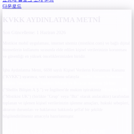
다운로드
KVKK AYDINLATMA METNİ
Son Güncelleme: 1 Haziran 2026
Mistikist mobil uygulaması, internet sitemiz (mistikist.com) ve bağlı dijital
hizmetlerin kullanımı sırasında elde edilen kişisel verilerinizin korunması
ve güvenliği en yüksek önceliklerimizden biridir.
İşbu Aydınlatma Metni, 6698 sayılı Kişisel Verilerin Korunması Kanunu
("KVKK") uyarınca, veri sorumlusu sıfatıyla
Shellix Smart Solutions
Bilişim Teknolojileri Yazılım İthalat ve İhracat Anonim Şirketi
("Shellix Bilişim A.Ş.") ve İngiltere'de mukim iştirakimiz
Mistikist LTD
("Mistikist UK") (birlikte "Grup" veya "Biz" olarak anılacaktır) tarafından
toplanan ve işlenen kişisel verilerinizin işlenme amaçları, hukuki sebepleri,
aktarım durumları ve haklarınız hakkında şeffaf bir şekilde
bilgilendirilmeniz amacıyla hazırlanmıştır.
MÜŞTEREK VERİ SORUMLULARI BİLGİLERİ