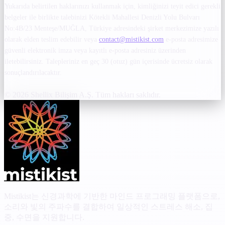
Yukarıda belirtilen haklarınızı kullanmak için, kimliğinizi teyit edici gerekli
belgeler ile birlikte talebinizi Kötekli Mahallesi Denizli Yolu Bulvarı
No:4B/23 Menteşe/MUĞLA, Türkiye adresindeki şirket merkezimize yazılı
olarak elden teslim edebilir veya
contact@mistikist.com
e-posta adresimize
güvenli elektronik imza veya kayıtlı e-posta adresiniz üzerinden
iletebilirsiniz. Talepleriniz en geç 30 (otuz) gün içerisinde ücretsiz olarak
sonuçlandırılacaktır.
© 2026 Shellix Bilişim A.Ş. Tüm hakları saklıdır.
Mistikist는 신경과학에 기반한 마인드 프로그래밍 플랫폼으로,
소리와 빛의 주파수를 결합하여 일상적인 스트레스 해소, 집
중, 수면을 지원합니다.