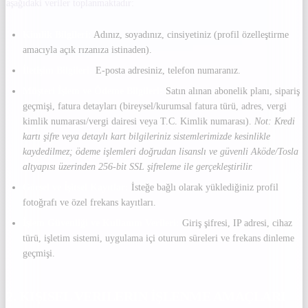
aşağıdaki veriler toplanmaktadır:
Kimlik Bilgileri:
Adınız, soyadınız, cinsiyetiniz (profil özelleştirme
amacıyla açık rızanıza istinaden).
İletişim Bilgileri:
E-posta adresiniz, telefon numaranız.
Müşteri İşlem ve Ödeme Bilgileri:
Satın alınan abonelik planı, sipariş
geçmişi, fatura detayları (bireysel/kurumsal fatura türü, adres, vergi
kimlik numarası/vergi dairesi veya T.C. Kimlik numarası).
Not: Kredi
kartı şifre veya detaylı kart bilgileriniz sistemlerimizde kesinlikle
kaydedilmez; ödeme işlemleri doğrudan lisanslı ve güvenli Aköde/Tosla
altyapısı üzerinden 256-bit SSL şifreleme ile gerçekleştirilir.
Görsel ve İşitsel Kayıtlar:
İsteğe bağlı olarak yüklediğiniz profil
fotoğrafı ve özel frekans kayıtları.
İşlem Güvenliği ve Kullanım Verileri:
Giriş şifresi, IP adresi, cihaz
türü, işletim sistemi, uygulama içi oturum süreleri ve frekans dinleme
geçmişi.
2. KIŞISEL VERILERIN İŞLENME AMAÇLARI