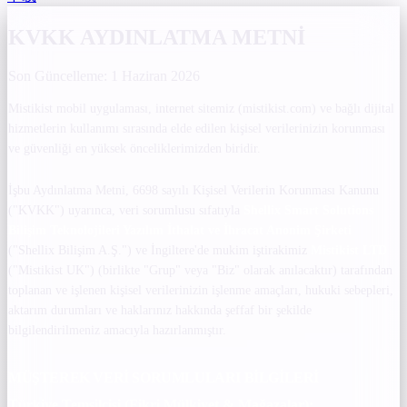
KVKK AYDINLATMA METNİ
Son Güncelleme: 1 Haziran 2026
Mistikist mobil uygulaması, internet sitemiz (mistikist.com) ve bağlı dijital
hizmetlerin kullanımı sırasında elde edilen kişisel verilerinizin korunması
ve güvenliği en yüksek önceliklerimizden biridir.
İşbu Aydınlatma Metni, 6698 sayılı Kişisel Verilerin Korunması Kanunu
("KVKK") uyarınca, veri sorumlusu sıfatıyla
Shellix Smart Solutions
Bilişim Teknolojileri Yazılım İthalat ve İhracat Anonim Şirketi
("Shellix Bilişim A.Ş.") ve İngiltere'de mukim iştirakimiz
Mistikist LTD
("Mistikist UK") (birlikte "Grup" veya "Biz" olarak anılacaktır) tarafından
toplanan ve işlenen kişisel verilerinizin işlenme amaçları, hukuki sebepleri,
aktarım durumları ve haklarınız hakkında şeffaf bir şekilde
bilgilendirilmeniz amacıyla hazırlanmıştır.
MÜŞTEREK VERİ SORUMLULARI BİLGİLERİ
Türkiye Temsilcisi (Fikri Mülkiyet & Mağazalar):