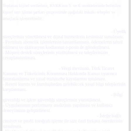
Toplanan kişisel verileriniz, KVKK'nın 5. ve 6. maddelerinde belirtilen
kişisel veri işleme şartları çerçevesinde aşağıdaki hukuki sebepler ve
amaçlarla işlenmektedir:
A. Sözleşmenin Kurulması ve İfası (KVKK Md. 5/2-c):
- Üyelik
süreçlerinin yönetilmesi ve dijital hizmetlerin kesintisiz sunulması.
- Premium abonelik işlemlerinin tamamlanması, ödemelerin tahsil
edilmesi ve aktivasyon kodlarının e-posta ile gönderilmesi.
- Müşteri destek süreçlerinin yürütülmesi ve taleplerinizin
cevaplandırılması.
B. Kanunlarda Açıkça Öngörülmesi ve Hukuki Yükümlülükler
(KVKK Md. 5/2-a ve 5/2-ç):
- Vergi mevzuatı, Türk Ticaret
Kanunu ve Tüketicinin Korunması Hakkında Kanun uyarınca
faturalandırma ve yasal muhasebe kayıtlarının tutulması.
- Resmi kurum ve kuruluşlardan gelebilecek yasal bilgi taleplerinin
karşılanması.
C. Şirketimizin Meşru Menfaatleri (KVKK Md. 5/2-f):
- Bilgi
güvenliği ve işlem güvenliği süreçlerinin yürütülmesi.
- Uygulamanın performans analizinin yapılması ve kullanıcı
deneyiminin geliştirilmesi.
D. Açık Rızanızın Bulunması (KVKK Md. 5/1):
- İsteğe bağlı
cinsiyet ve profil fotoğrafı işleme ile size özel frekans önerilerinin
sunulması.