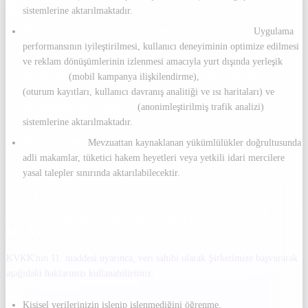
sistemlerine aktarılmaktadır.
Mobil İlişkilendirme, Analiz ve Telemetri Sağlayıcıları:
Uygulama
performansının iyileştirilmesi, kullanıcı deneyiminin optimize edilmesi
ve reklam dönüşümlerinin izlenmesi amacıyla yurt dışında yerleşik
AppsFlyer
(mobil kampanya ilişkilendirme),
Microsoft Clarity
(oturum kayıtları, kullanıcı davranış analitiği ve ısı haritaları) ve
Google/Microsoft Analytics
(anonimleştirilmiş trafik analizi)
sistemlerine aktarılmaktadır.
Yasal Merciler:
Mevzuattan kaynaklanan yükümlülükler doğrultusunda
adli makamlar, tüketici hakem heyetleri veya yetkili idari mercilere
yasal talepler sınırında aktarılabilecektir.
4. KVKK KAPSAMINDA SAHIP OLDUĞUNUZ
HAKLAR
KVKK'nın 11. maddesi uyarınca, veri sahibi olarak Şirketimize başvurarak
aşağıdaki haklarınızı kullanabilirsiniz:
Kişisel verilerinizin işlenip işlenmediğini öğrenme,