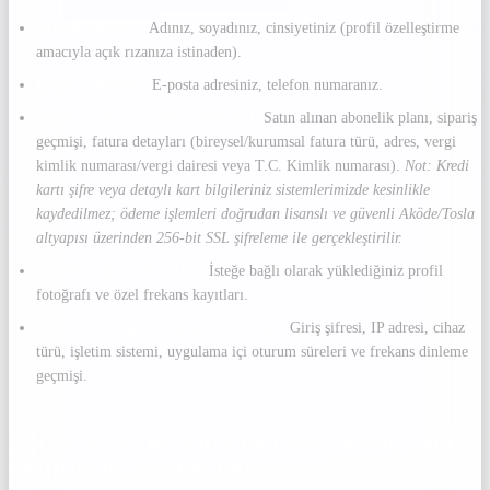
Kimlik Bilgileri:
Adınız, soyadınız, cinsiyetiniz (profil özelleştirme
amacıyla açık rızanıza istinaden).
İletişim Bilgileri:
E-posta adresiniz, telefon numaranız.
Müşteri İşlem ve Ödeme Bilgileri:
Satın alınan abonelik planı, sipariş
geçmişi, fatura detayları (bireysel/kurumsal fatura türü, adres, vergi
kimlik numarası/vergi dairesi veya T.C. Kimlik numarası).
Not: Kredi
kartı şifre veya detaylı kart bilgileriniz sistemlerimizde kesinlikle
kaydedilmez; ödeme işlemleri doğrudan lisanslı ve güvenli Aköde/Tosla
altyapısı üzerinden 256-bit SSL şifreleme ile gerçekleştirilir.
Görsel ve İşitsel Kayıtlar:
İsteğe bağlı olarak yüklediğiniz profil
fotoğrafı ve özel frekans kayıtları.
İşlem Güvenliği ve Kullanım Verileri:
Giriş şifresi, IP adresi, cihaz
türü, işletim sistemi, uygulama içi oturum süreleri ve frekans dinleme
geçmişi.
2. KIŞISEL VERILERIN İŞLENME AMAÇLARI
VE HUKUKI SEBEPLERI