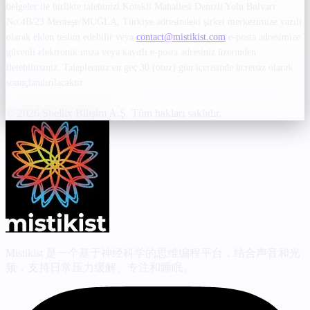
belgeler ile birlikte talebinizi Kötekli Mahallesi Denizli Yolu Bulvarı
No:4B/23 Menteşe/MUĞLA, Türkiye adresindeki şirket merkezimize yazılı
olarak elden teslim edebilir veya
contact@mistikist.com
e-posta adresimize
güvenli elektronik imza veya kayıtlı e-posta adresiniz üzerinden
iletebilirsiniz. Talepleriniz en geç 30 (otuz) gün içerisinde ücretsiz olarak
sonuçlandırılacaktır.
© 2026 Shellix Bilişim A.Ş. Tüm hakları saklıdır.
Mistikist 是一个基于神经科学的思维编程平台，结合声音和光
频，支持日常压力缓解、专注和睡眠。