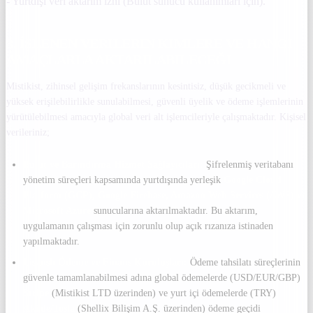
- Yurtdışı veri aktarım izni (Bulut sunucu kullanımları için).
3. İŞLENEN VERILERIN KIMLERE VE HANGI
AMAÇLARLA AKTARILABILECEĞI
Mistikist, zihinsel gelişim frekanslarının kesintisiz, düşük gecikmeli ve
yüksek erişilebilirlikle sunulabilmesi, güvenli üyelik ve ödeme işlemlerinin
yürütülebilmesi amacıyla global veri alt işlemcileriyle çalışmaktadır. Kişisel
verileriniz;
Bulut ve Barındırma Hizmet Sağlayıcıları:
Şifrelenmiş veritabanı
yönetim süreçleri kapsamında yurtdışında yerleşik
Google Cloud
Platform (GCP), Google Firebase, Amazon Web Services (AWS) ve
Microsoft Azure
sunucularına aktarılmaktadır. Bu aktarım,
uygulamanın çalışması için zorunlu olup açık rızanıza istinaden
yapılmaktadır.
Lisanslı Ödeme ve Finans Kuruluşları:
Ödeme tahsilatı süreçlerinin
güvenle tamamlanabilmesi adına global ödemelerde (USD/EUR/GBP)
Stripe
(Mistikist LTD üzerinden) ve yurt içi ödemelerde (TRY)
Aköde/Tosla
(Shellix Bilişim A.Ş. üzerinden) ödeme geçidi