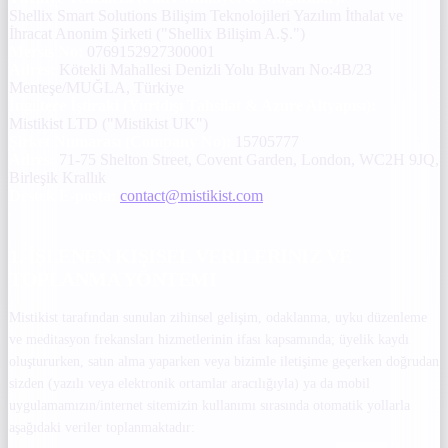
Shellix Smart Solutions Bilişim Teknolojileri Yazılım İthalat ve
İhracat Anonim Şirketi ("Shellix Bilişim A.Ş.")
Mersis No:
0769152927300001
Adres:
Kötekli Mahallesi Denizli Yolu Bulvarı No:4B/23
Menteşe/MUĞLA, Türkiye
İngiltere İştiraki (Yurtdışı Tahsilat & Azure Altyapısı):
Mistikist LTD ("Mistikist UK")
Şirket Numarası (Company No):
15705777
Adres:
71-75 Shelton Street, Covent Garden, London, WC2H 9JQ,
Birleşik Krallık
Destek E-posta:
contact@mistikist.com
1. İŞLENEN KIŞISEL VERILERINIZ VE
TOPLANMA YÖNTEMI
Mistikist tarafından sunulan zihinsel gelişim, odaklanma, uyku düzenleme
ve meditasyon frekansları hizmetlerinin ifası kapsamında; üyelik kaydı
oluştururken, satın alma yaparken veya bizimle iletişime geçerken doğrudan
sizden (yazılı veya elektronik ortamlar aracılığıyla) ya da mobil
uygulamamızın/internet sitemizin kullanımı sırasında otomatik yollarla
aşağıdaki veriler toplanmaktadır: