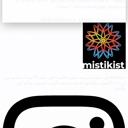
of Trade in Turkey. The Courts and Execution Offices of **Muğla,
Turkey** have exclusive legal jurisdiction.
© 2026 Shellix Bilişim A.Ş. All rights reserved.
Mistikist هي منصة برمجة ذهنية قائمة على علم الأعصاب تجمع بين
ترددات الصوت والضوء لدعم تخفيف التوتر اليومي، والتركيز،
والنوم.