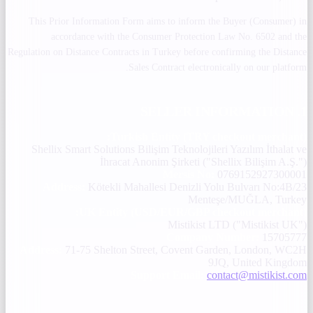
This Prior Information Form aims to inform the Buyer (Consumer) in
accordance with the Consumer Protection Law No. 6502 and the
Regulation on Distance Contracts in Turkey before confirming the Distance
Sales Contract electronically on our platform.
1. SELLER INFORMATION
Turkish Entity (TRY checkout merchant):
Shellix Smart Solutions Bilişim Teknolojileri Yazılım İthalat ve
İhracat Anonim Şirketi ("Shellix Bilişim A.Ş.")
Mersis No:
0769152927300001
Address:
Kötekli Mahallesi Denizli Yolu Bulvarı No:4B/23
Menteşe/MUĞLA, Turkey
UK Entity (USD/EUR/GBP checkout merchant):
Mistikist LTD ("Mistikist UK")
Company Number:
15705777
Address:
71-75 Shelton Street, Covent Garden, London, WC2H
9JQ, United Kingdom
Support Email:
contact@mistikist.com