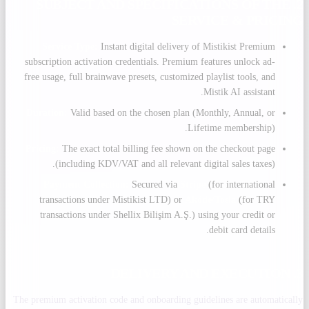
2. SUBJECT AND SPECIFICATIONS OF THE
SERVICE & PRICING
Service Type:
Instant digital delivery of Mistikist Premium
subscription activation credentials. Premium features unlock ad-
free usage, full brainwave presets, customized playlist tools, and
Mistik AI assistant.
Duration:
Valid based on the chosen plan (Monthly, Annual, or
Lifetime membership).
Pricing:
The exact total billing fee shown on the checkout page
(including KDV/VAT and all relevant digital sales taxes).
Payment Collection:
Secured via
Stripe
(for international
transactions under Mistikist LTD) or
Aköde/Tosla
(for TRY
transactions under Shellix Bilişim A.Ş.) using your credit or
debit card details.
3. DELIVERY AND EXECUTION
The premium activation code and onboarding guidelines are automatically