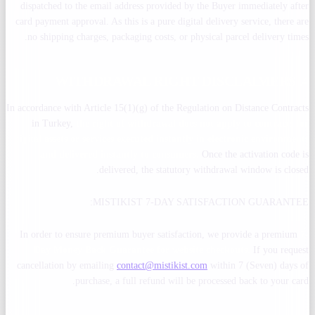
dispatched to the email address provided by the Buyer immediately after
card payment approval. As this is a pure digital delivery service, there are
no shipping charges, packaging costs, or physical parcel delivery times.
4. WITHDRAWAL RIGHT DISCLAIMERS
In accordance with Article 15(1)(g) of the Regulation on Distance Contracts
in Turkey,
the right of withdrawal does not apply to contracts for
digital assets or services executed instantly in electronic environments
and delivered instantly to consumers.
Once the activation code is
delivered, the statutory withdrawal window is closed.
MISTIKIST 7-DAY SATISFACTION GUARANTEE:
In order to ensure premium buyer satisfaction, we provide a premium
7-
Day Money Back Guarantee for website checkouts.
If you request
cancellation by emailing
contact@mistikist.com
within 7 (Seven) days of
purchase, a full refund will be processed back to your card.