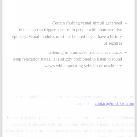
5. CRITICAL HEALTH WARNING (SEIZURE
DISCLAIMERS)
Epilepsy Precautions:
Certain flashing visual stimuli generated
by the app can trigger seizures in people with photosensitive
epilepsy. Visual modules must not be used if you have a history
of seizures.
Safe Operations:
Listening to brainwave frequencies induces
deep relaxation states. It is strictly prohibited to listen to sound
waves while operating vehicles or machinery.
6. DISPUTE RESOLUTIONS & JURISDICTION
For complaints and support requests, Buyers can reach our customer
.
support at
contact@mistikist.com
In case of legal disputes, consumers can submit claims to Tüketici Hakem
Heyetleri (Consumer Arbitration Committees) or Tüketici Mahkemeleri
(Consumer Courts) up to statutory monetary limits defined by the Ministry