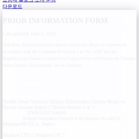
다운로드
PRIOR INFORMATION FORM
Last updated: June 1, 2026
This Prior Information Form aims to inform the Buyer (Consumer) in
accordance with the Consumer Protection Law No. 6502 and the
Regulation on Distance Contracts in Turkey before confirming the Distance
Sales Contract electronically on our platform.
1. SELLER INFORMATION
Turkish Entity (TRY checkout merchant):
Shellix Smart Solutions Bilişim Teknolojileri Yazılım İthalat ve
İhracat Anonim Şirketi ("Shellix Bilişim A.Ş.")
Mersis No:
0769152927300001
Address:
Kötekli Mahallesi Denizli Yolu Bulvarı No:4B/23
Menteşe/MUĞLA, Turkey
UK Entity (USD/EUR/GBP checkout merchant):
Mistikist LTD ("Mistikist UK")