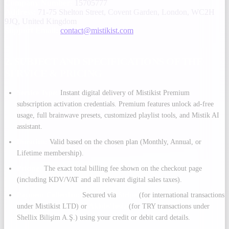
Company Number:
15705777
Address:
71-75 Shelton Street, Covent Garden, London, WC2H
9JQ, United Kingdom
Support Email:
contact@mistikist.com
2. SUBJECT AND SPECIFICATIONS OF THE
SERVICE & PRICING
Service Type:
Instant digital delivery of Mistikist Premium
subscription activation credentials. Premium features unlock ad-free
usage, full brainwave presets, customized playlist tools, and Mistik AI
assistant.
Duration:
Valid based on the chosen plan (Monthly, Annual, or
Lifetime membership).
Pricing:
The exact total billing fee shown on the checkout page
(including KDV/VAT and all relevant digital sales taxes).
Payment Collection:
Secured via
Stripe
(for international transactions
under Mistikist LTD) or
Aköde/Tosla
(for TRY transactions under
Shellix Bilişim A.Ş.) using your credit or debit card details.