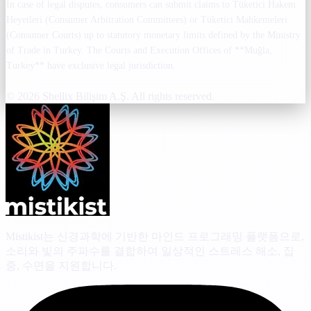
In case of legal disputes, consumers can submit claims to Tüketici Hakem
Heyetleri (Consumer Arbitration Committees) or Tüketici Mahkemeleri
(Consumer Courts) up to statutory monetary limits defined by the Ministry
of Trade in Turkey. The Courts and Execution Offices of **Muğla,
Turkey** have exclusive legal jurisdiction.
© 2026 Shellix Bilişim A.Ş. All rights reserved.
Mistikist는 신경과학에 기반한 마인드 프로그래밍 플랫폼으로,
소리와 빛의 주파수를 결합하여 일상적인 스트레스 해소, 집
중, 수면을 지원합니다.