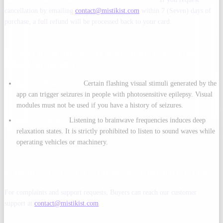
cancellation by emailing
contact@mistikist.com
within 7 (Seven) days of
purchase, a full refund will be processed back to your card.
5. CRITICAL HEALTH WARNING (SEIZURE
DISCLAIMERS)
Epilepsy Precautions:
Certain flashing visual stimuli generated by the
app can trigger seizures in people with photosensitive epilepsy. Visual
modules must not be used if you have a history of seizures.
Safe Operations:
Listening to brainwave frequencies induces deep
relaxation states. It is strictly prohibited to listen to sound waves while
operating vehicles or machinery.
6. DISPUTE RESOLUTIONS & JURISDICTION
For complaints and support requests, Buyers can reach our customer
support at
contact@mistikist.com
.