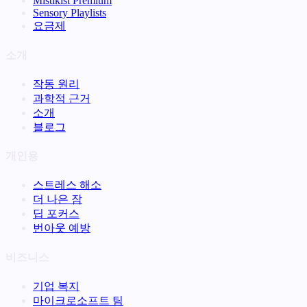
Mistikist Premium
Sensory Playlists
요금제
소개
작동 원리
과학적 근거
소개
블로그
개인용
스트레스 해소
더 나은 잠
딥 포커스
번아웃 예방
비즈니스
기업 복지
마이크로소프트 팀