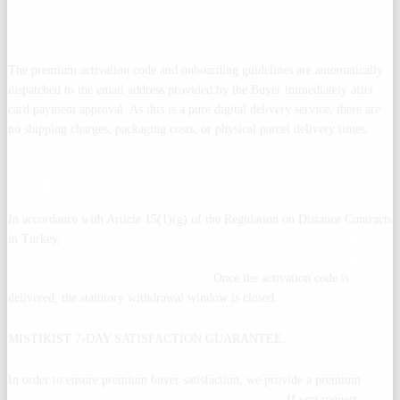
3. DELIVERY AND EXECUTION
The premium activation code and onboarding guidelines are automatically
dispatched to the email address provided by the Buyer immediately after
card payment approval. As this is a pure digital delivery service, there are
no shipping charges, packaging costs, or physical parcel delivery times.
4. WITHDRAWAL RIGHT DISCLAIMERS
In accordance with Article 15(1)(g) of the Regulation on Distance Contracts
in Turkey,
the right of withdrawal does not apply to contracts for
digital assets or services executed instantly in electronic environments
and delivered instantly to consumers.
Once the activation code is
delivered, the statutory withdrawal window is closed.
MISTIKIST 7-DAY SATISFACTION GUARANTEE:
In order to ensure premium buyer satisfaction, we provide a premium
7-
Day Money Back Guarantee for website checkouts.
If you request