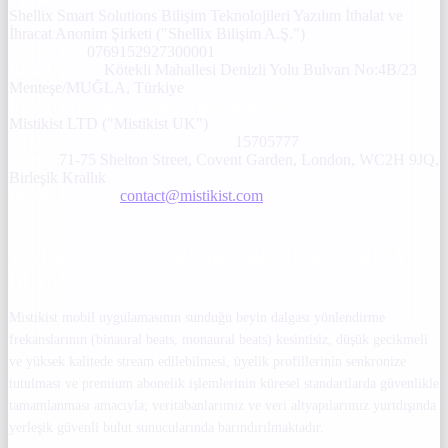
Shellix Smart Solutions Bilişim Teknolojileri Yazılım İthalat ve
İhracat Anonim Şirketi ("Shellix Bilişim A.Ş.")
Mersis No:
0769152927300001
Resmi Adres:
Kötekli Mahallesi Denizli Yolu Bulvarı No:4B/23
Menteşe/MUĞLA, Türkiye
İngiltere İştiraki (Yurtdışı Tahsilat & Altyapı):
Mistikist LTD ("Mistikist UK")
Şirket Numarası (Company No):
15705777
Adres:
71-75 Shelton Street, Covent Garden, London, WC2H 9JQ,
Birleşik Krallık
Destek E-posta:
contact@mistikist.com
1. YURTDIŞINA VERI AKTARIMI AÇIK RIZA
BEYANI
Mistikist mobil uygulamasının sunduğu beyin dalgası yönlendirme
frekanslarının (binaural beats, monaural beats) kesintisiz, düşük gecikmeli
ve yüksek kalitede stream edilebilmesi, üyelik profillerinin senkronize
tutulması ve premium abonelik işlemlerinin küresel standartlarda güvenlikle
tamamlanması amacıyla; veritabanlarımız ve veri altyapılarımız yurtdışında
yerleşik güvenli bulut sunucularında barındırılmaktadır.