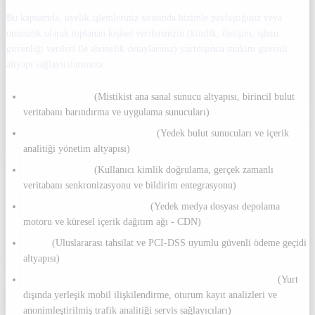
Bu kapsamda, üyelik işlemleriniz sırasında bizimle paylaştığınız veya
otomatik olarak toplanan kişisel verilerinizin (kimlik, iletişim, işlem
güvenliği verileri ile abonelik detaylarınız) yurtdışında mukim güvenli
altyapı sağlayıcılarımıza:
Microsoft Azure
(Mistikist ana sanal sunucu altyapısı, birincil bulut
veritabanı barındırma ve uygulama sunucuları)
Google Cloud Platform (GCP)
(Yedek bulut sunucuları ve içerik
analitiği yönetim altyapısı)
Google Firebase
(Kullanıcı kimlik doğrulama, gerçek zamanlı
veritabanı senkronizasyonu ve bildirim entegrasyonu)
Amazon Web Services (AWS)
(Yedek medya dosyası depolama
motoru ve küresel içerik dağıtım ağı - CDN)
Stripe
(Uluslararası tahsilat ve PCI-DSS uyumlu güvenli ödeme geçidi
altyapısı)
AppsFlyer, Microsoft Clarity & Google/Microsoft Analytics
(Yurt
dışında yerleşik mobil ilişkilendirme, oturum kayıt analizleri ve
anonimleştirilmiş trafik analitiği servis sağlayıcıları)