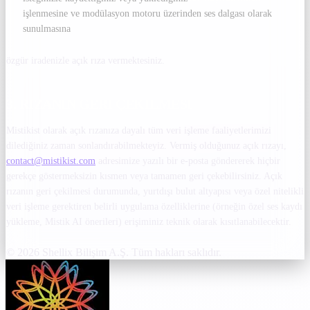
işlenmesine ve modülasyon motoru üzerinden ses dalgası olarak
sunulmasına
özgür iradenizle açık rıza vermektesiniz.
3. RIZANIN GERI ÇEKILMESI
Mistikist olarak açık rızanıza dayalı tüm veri işleme faaliyetlerimizi
dilediğiniz zaman sonlandırabilmekteyiz. Vermiş olduğunuz açık rızayı,
contact@mistikist.com
adresimize yazılı bir e-posta göndererek hiçbir
gerekçe göstermeksizin kısmen veya tamamen geri çekebilirsiniz. Açık
rızanın geri çekilmesi durumunda, yurtdışı bulut altyapısı veya özel nitelikli
veri işleme gerektiren belirli uygulama özelliklerine (örneğin özel ses kaydı
yükleme, Mistik AI önerileri) erişiminiz teknik olarak kısıtlanabilecektir.
© 2026 Shellix Bilişim A.Ş. Tüm hakları saklıdır.