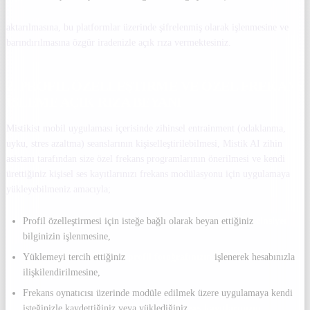
aktarılmasına, bu platformlar üzerinde şifrelenmiş olarak işlenmesine ve
barındırılmasına özgür iradenizle açık rıza vermektesiniz.
2. PROFIL ÖZELLEŞTIRME VE ÖZEL FREKANS
İŞLEME AÇIK RIZA BEYANI
Mistikist mobil uygulaması içerisinde zihinsel entrainment (odaklanma,
uyku, stres azaltma) seanslarının kişiselleştirilebilmesi, Mistik AI zihin
asistanı tarafından size özel frekans programlarının önerilmesi ve kendi
ürettiğiniz kişisel ses kayıtlarınızı frekans modülasyonu için uygulamaya
yükleyebilmeniz amacıyla;
Profil özelleştirmesi için isteğe bağlı olarak beyan ettiğiniz
cinsiyet
bilginizin işlenmesine,
Yüklemeyi tercih ettiğiniz
profil fotoğrafınızın
işlenerek hesabınızla
ilişkilendirilmesine,
Frekans oynatıcısı üzerinde modüle edilmek üzere uygulamaya kendi
isteğinizle kaydettiğiniz veya yüklediğiniz
ses kayıtlarınızın