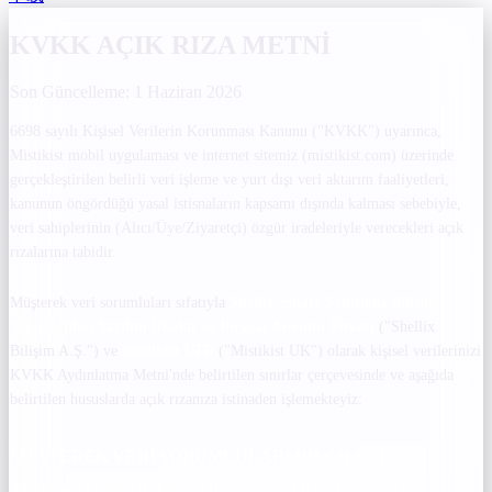
KVKK AÇIK RIZA METNİ
Son Güncelleme: 1 Haziran 2026
6698 sayılı Kişisel Verilerin Korunması Kanunu ("KVKK") uyarınca,
Mistikist mobil uygulaması ve internet sitemiz (mistikist.com) üzerinde
gerçekleştirilen belirli veri işleme ve yurt dışı veri aktarım faaliyetleri,
kanunun öngördüğü yasal istisnaların kapsamı dışında kalması sebebiyle,
veri sahiplerinin (Alıcı/Üye/Ziyaretçi) özgür iradeleriyle verecekleri açık
rızalarına tabidir.
Müşterek veri sorumluları sıfatıyla
Shellix Smart Solutions Bilişim
Teknolojileri Yazılım İthalat ve İhracat Anonim Şirketi
("Shellix
Bilişim A.Ş.") ve
Mistikist LTD
("Mistikist UK") olarak kişisel verilerinizi
KVKK Aydınlatma Metni'nde belirtilen sınırlar çerçevesinde ve aşağıda
belirtilen hususlarda açık rızanıza istinaden işlemekteyiz:
MÜŞTEREK VERİ SORUMLULARI BİLGİLERİ
Türkiye Temsilcisi (Fikri Mülkiyet & TRY Ödemeleri):