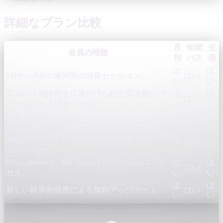
詳細なプラン比較
月
年間
生
会員の特徴
刊
パス
涯
は
は
2分から8分の無制限の感覚セッション
はい
い
い
ロスレス神経科学に裏付けられた周波数(バイ
は
は
はい
ノーラルおよびモノラル)
い
い
は
は
生成万華鏡視覚刺激
はい
い
い
外出先でのストレス解消のためのオフライン
は
は
はい
ダウンロード
い
い
iOS、Android、MS Teamsでのシームレスアク
は
は
はい
セス
い
い
は
は
新しい科学的頻度による無料アップデート
はい
い
い