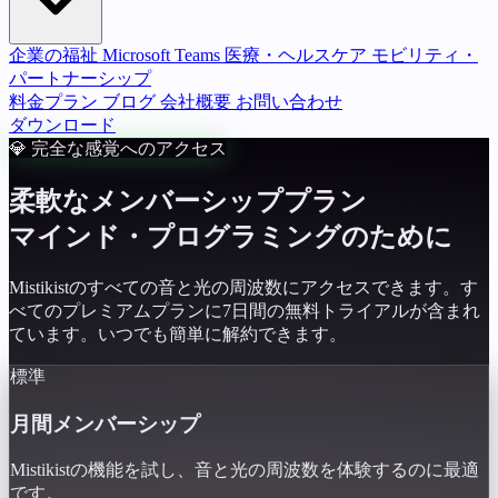
企業の福祉
Microsoft Teams
医療・ヘルスケア
モビリティ・
パートナーシップ
料金プラン
ブログ
会社概要
お問い合わせ
ダウンロード
💎 完全な感覚へのアクセス
柔軟なメンバーシッププラン
マインド・プログラミングのために
Mistikistのすべての音と光の周波数にアクセスできます。す
べてのプレミアムプランに7日間の無料トライアルが含まれ
ています。いつでも簡単に解約できます。
標準
月間メンバーシップ
Mistikistの機能を試し、音と光の周波数を体験するのに最適
です。