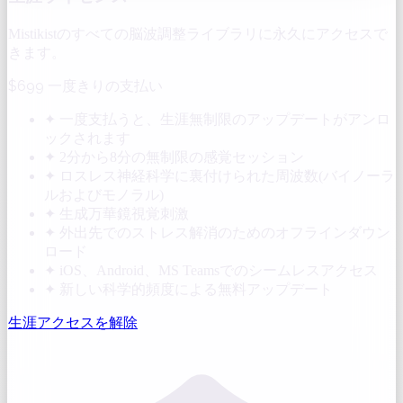
Mistikistのすべての脳波調整ライブラリに永久にアクセスで
きます。
$699
一度きりの支払い
✦
一度支払うと、生涯無制限のアップデートがアンロ
ックされます
✦
2分から8分の無制限の感覚セッション
✦
ロスレス神経科学に裏付けられた周波数(バイノーラ
ルおよびモノラル)
✦
生成万華鏡視覚刺激
✦
外出先でのストレス解消のためのオフラインダウン
ロード
✦
iOS、Android、MS Teamsでのシームレスアクセス
✦
新しい科学的頻度による無料アップデート
生涯アクセスを解除