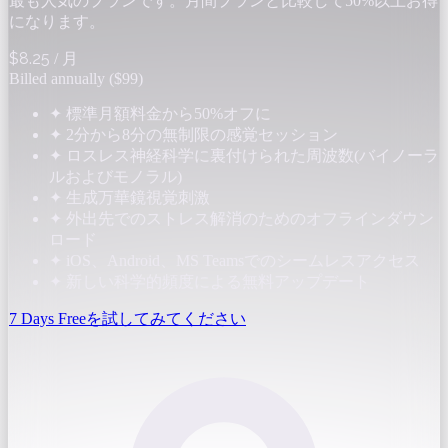
最も人気のプランです。月間プランと比較して50%以上お得
になります。
$8.25
/ 月
Billed annually ($99)
✦
標準月額料金から50%オフに
✦
2分から8分の無制限の感覚セッション
✦
ロスレス神経科学に裏付けられた周波数(バイノーラ
ルおよびモノラル)
✦
生成万華鏡視覚刺激
✦
外出先でのストレス解消のためのオフラインダウン
ロード
✦
iOS、Android、MS Teamsでのシームレスアクセス
✦
新しい科学的頻度による無料アップデート
7 Days Freeを試してみてください