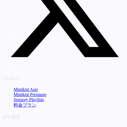
Mistikist
Mistikist App
Mistikist Premium
Sensory Playlists
料金プラン
会社概要