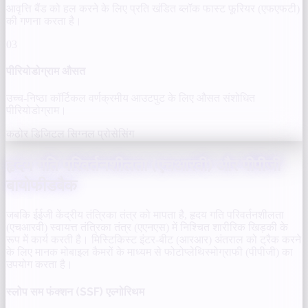
आवृत्ति बैंड को हल करने के लिए प्रति खंडित ब्लॉक फास्ट फूरियर (एफएफटी)
की गणना करता है।
03
पीरियोडोग्राम औसत
उच्च-निष्ठा कॉर्टिकल वर्णक्रमीय आउटपुट के लिए औसत संशोधित
पीरियोडोग्राम।
कठोर डिजिटल सिग्नल प्रोसेसिंग
हृदय गति परिवर्तनशीलता (एचआरवी) और पीपीजी
बायोफीडबैक
जबकि ईईजी केंद्रीय तंत्रिका तंत्र को मापता है, हृदय गति परिवर्तनशीलता
(एचआरवी) स्वायत्त तंत्रिका तंत्र (एएनएस) में निश्चित शारीरिक खिड़की के
रूप में कार्य करती है। मिस्टिकिस्ट इंटर-बीट (आरआर) अंतराल को ट्रैक करने
के लिए मानक मोबाइल कैमरों के माध्यम से फोटोप्लेथिस्मोग्राफी (पीपीजी) का
उपयोग करता है।
स्लोप सम फंक्शन (SSF) एल्गोरिथम