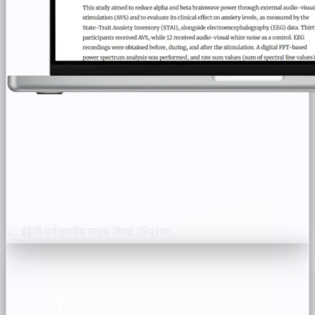
📈 ईईजी वर्णक्रमीय घनत्व शिफ्ट (स्प्रिंगर)