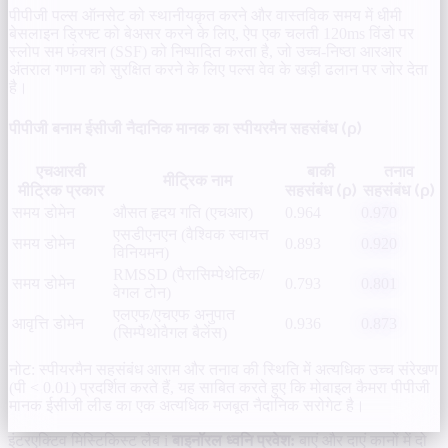
पीपीजी पल्स ऑनसेट को स्थानीयकृत करने और वास्तविक समय में धीमी
बेसलाइन ड्रिफ्ट को बेअसर करने के लिए, ऐप एक चलती 120ms विंडो पर
स्लोप सम फंक्शन (SSF) को निष्पादित करता है, जो उच्च-निष्ठा आरआर
अंतराल गणना को सुरक्षित करने के लिए पल्स वेव के खड़ी ढलान पर जोर देता
है।
पीपीजी बनाम ईसीजी नैदानिक मानक का स्पीयरमैन सहसंबंध (ρ)
एचआरवी
बाकी
तनाव
मीट्रिक नाम
मीट्रिक प्रकार
सहसंबंध (ρ)
सहसंबंध (ρ)
समय डोमेन
औसत हृदय गति (एचआर)
0.964
0.970
एसडीएनएन (वैश्विक स्वायत्त
समय डोमेन
0.893
0.920
विनियमन)
RMSSD (पैरासिम्पेथेटिक/
समय डोमेन
0.793
0.801
वेगल टोन)
एलएफ/एचएफ अनुपात
आवृत्ति डोमेन
0.936
0.873
(सिम्पैथोवैगल बैलेंस)
नोट: स्पीयरमैन सहसंबंध आराम और तनाव की स्थिति में अत्यधिक उच्च संरेखण
(पी < 0.01) प्रदर्शित करते हैं, यह साबित करते हुए कि मोबाइल कैमरा पीपीजी
मानक ईसीजी लीड का एक अत्यधिक मजबूत नैदानिक सरोगेट है।
इंटरएक्टिव मिस्टिकिस्ट लैब
i
बाइनॉरल ध्वनि प्रवेश:
बाएं और दाएं कानों में दो