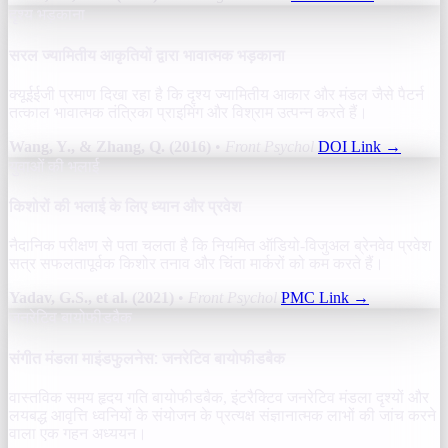
दृश्य भड़काना
सरल ज्यामितीय आकृतियों द्वारा भावात्मक भड़काना
क्यूईईजी प्रमाण दिखा रहा है कि दृश्य ज्यामितीय आकार और मंडल जैसे पैटर्न
तत्काल भावात्मक तंत्रिका प्राइमिंग और विश्राम उत्पन्न करते हैं।
Wang, Y., & Zhang, Q. (2016)
•
Front Psychol
DOI Link
→
युवाओं की भलाई
किशोरों की भलाई के लिए ध्यान और प्रवेश
नैदानिक परीक्षण से पता चलता है कि नियमित ऑडियो-विजुअल ब्रेनवेव प्रवेश
सत्र सफलतापूर्वक किशोर तनाव और चिंता मार्करों को कम करते हैं।
Yadav, G.S., et al. (2021)
•
Front Psychol
PMC Link
→
जनरेटिव बायोफीडबैक
संगीत मंडला माइंडफुलनेस: जनरेटिव बायोफीडबैक
वास्तविक समय हृदय गति बायोफीडबैक, इंटरैक्टिव जनरेटिव मंडला दृश्यों और
लयबद्ध आवृत्ति ध्वनियों के संयोजन के प्रत्यक्ष संज्ञानात्मक लाभों की जांच करने
वाला एक गहन अध्ययन।