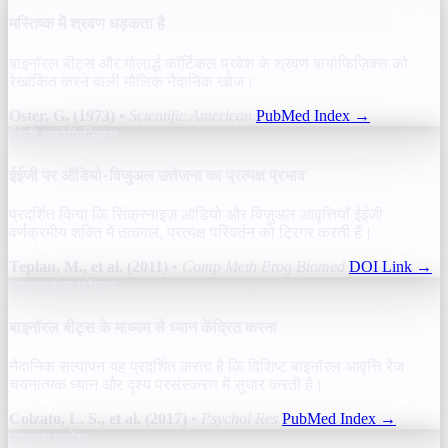
मस्तिष्क में श्रवण धड़कता है
बाइनॉरल बीट्स और गोलार्द्ध कॉर्टिकल प्रवेश के श्रवण बायोफिज़िक्स को
रेखांकित करने वाली मौलिक नैदानिक खोज।
Oster, G. (1973)
•
Scientific American
PubMed Index
→
ईईजी बायोफिज़िक्स
ईईजी पर ऑडियो-विजुअल उत्तेजना का प्रत्यक्ष प्रभाव
प्रदर्शित किया कि सिंक्रनाइज़ ऑडियो और विज़ुअल आवृत्तियाँ ईईजी
वर्णक्रमीय शक्ति में तत्काल, प्रत्यक्ष परिवर्तन को ट्रिगर करती हैं।
Teplan, M., et al. (2011)
•
Comp Meth Prog Biomed
DOI Link
→
संज्ञानात्मक फोकस
बाइनॉरल बीट्स के माध्यम से ध्यान केंद्रित करना
नैदानिक सत्यापन यह प्रदर्शित करता है कि विशिष्ट बाइनॉरल आवृत्ति रेंज
चयनात्मक ध्यान और दृश्य प्रसंस्करण में सुधार करती है।
Colzato, L. S., et al. (2017)
•
Psychol Res
PubMed Index
→
प्रकाश प्रवेश