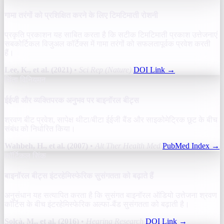
गामा तरंगों को प्रशिक्षित करने के लिए टिमटिमाती रोशनी
प्रकृति प्रकाशन यह साबित करता है कि सटीक टिमटिमाती प्रकाश उत्तेजनाएं
सबकोर्टिकल विजुअल कॉर्टेक्स में गामा तरंगों को सफलतापूर्वक प्रवेश करती
हैं।
Lee, K., et al. (2021)
•
Sci Rep (Nature)
DOI Link
→
चिंता विनियमन
ईईजी और व्यक्तिपरक अनुभव पर बाइनॉरल बीट्स
श्रवण बीट प्रवेश, सापेक्ष थीटा/बीटा ईईजी बैंड और साइकोमेट्रिक छूट के बीच
संबंध को निर्धारित किया।
Wahbeh, H., et al. (2007)
•
Alt Ther Health Med
PubMed Index
→
कॉर्टिकल सिंक
बाइनॉरल बीट्स इंटरहेमिस्फेरिक सुसंगतता को बढ़ाते हैं
अनुसंधान यह सत्यापित करता है कि सुसंगत बाइनॉरल ऑडियो उत्तेजना श्रवण
कॉर्टिस के बीच इंटरहेमिस्फेरिक अल्फा-बैंड सुसंगतता को बढ़ाती है।
Solcà, M., et al. (2016)
•
Hearing Research
DOI Link
→