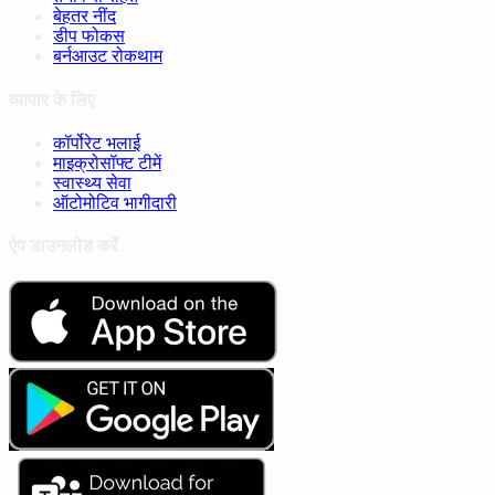
बेहतर नींद
डीप फोकस
बर्नआउट रोकथाम
व्यापार के लिए
कॉर्पोरेट भलाई
माइक्रोसॉफ्ट टीमें
स्वास्थ्य सेवा
ऑटोमोटिव भागीदारी
ऐप डाउनलोड करें