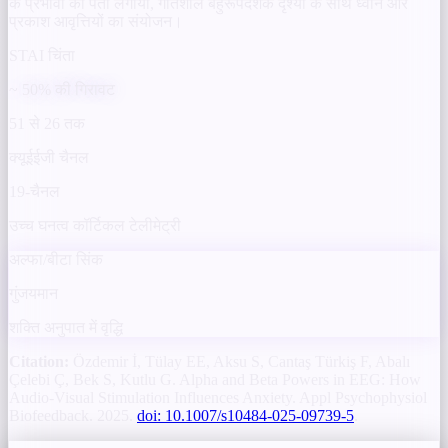
के प्रभावों का पता लगाया, गतिशील बहुरूपदर्शक दृश्यों के साथ ध्वनि और
प्रकाश आवृत्तियों का संयोजन।
STAI चिंता
~ 50% की गिरावट
51 से 26 तक
क्यूईईजी चैनल
19-चैनल
उच्च घनत्व कॉर्टिकल टेलीमेट्री
अल्फा/बीटा सिंक
गुंजयमान
शक्ति अनुपात में वृद्धि
Citation:
Özdemir İ, Tülay EE, Aksu S, Cantaş Türkiş F, Abalı
Çelebi Ç, Bek S, Kutlu G. Alpha and Beta Powers in EEG: How
Audio-Visual Stimulation Influences Anxiety. Appl Psychophysiol
Biofeedback. 2025.
doi: 10.1007/s10484-025-09739-5
.