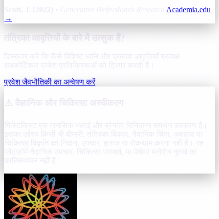
Scott, J. (2022)
•
Generative Biofeedback Research
Academia.edu
→
तंत्रिका आवृत्तियों के बारे में उत्सुक हैं?
डिस्कवर करें कि कैसे विशिष्ट ध्वनि और प्रकाश आवृत्तियाँ प्रत्यक्ष
सबकोर्टिकल प्रवेश प्रतिक्रियाओं को ट्रिगर करती हैं।
प्रवेश जैवभौतिकी का अन्वेषण करें
⚠️ वैज्ञानिक और चिकित्सा अस्वीकरण
मिस्टिकिस्ट एक मानसिक भलाई और ब्रेनवेव विनियमन समर्थन उपकरण है।
इसका उद्देश्य किसी भी बीमारी, तंत्रिका विकार, नैदानिक चिंता, अवसाद या
चिकित्सा विकृति का निदान, उपचार, इलाज या रोकथाम करना नहीं है। यह
प्लेटफ़ॉर्म नैदानिक उपचार, चिकित्सा परामर्श, या पेशेवर मनोरोग नुस्खे का
प्रतिस्थापन नहीं है।