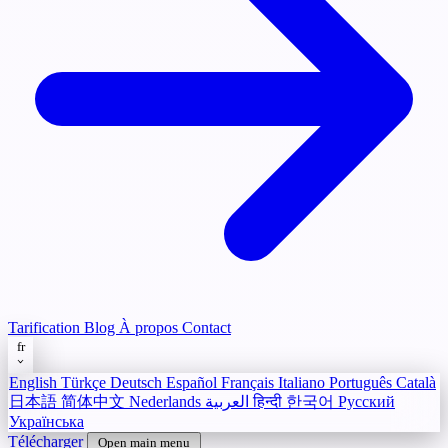
Tarification
Blog
À propos
Contact
fr
English
Türkçe
Deutsch
Español
Français
Italiano
Português
Català
日本語
简体中文
Nederlands
العربية
हिन्दी
한국어
Русский
Українська
Télécharger
Open main menu