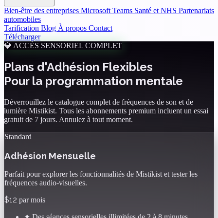
Bien-être des entreprises
Microsoft Teams
Santé et NHS
Partenariats
automobiles
Tarification
Blog
À propos
Contact
Télécharger
💎 ACCÈS SENSORIEL COMPLET
Plans d'Adhésion Flexibles
Pour la programmation mentale
Déverrouillez le catalogue complet de fréquences de son et de
lumière Mistikist. Tous les abonnements premium incluent un essai
gratuit de 7 jours. Annulez à tout moment.
Standard
Adhésion Mensuelle
Parfait pour explorer les fonctionnalités de Mistikist et tester les
fréquences audio-visuelles.
$12
par mois
✦
Des séances sensorielles illimitées de 2 à 8 minutes