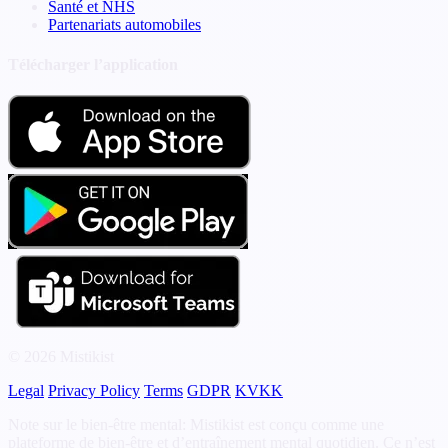
Santé et NHS
Partenariats automobiles
Télécharger l’application
© 2026 Mistikist
Legal
Privacy Policy
Terms
GDPR
KVKK
Note sur le bien-être mental: Mistikist est conçu comme une
plateforme de bien-être et d’entraînement mental quotidien. Ce n’est