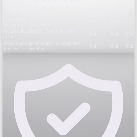
Stimulation visuelle kaléidoscopique
Oui
Oui
Oui
générative
Téléchargement hors ligne pour se
Oui
Oui
Oui
détendre en déplacement
Accès fluide sur iOS, Android et MS
Oui
Oui
Oui
Teams
Mises à jour gratuites avec de nouvelles
Oui
Oui
Oui
fréquences scientifiques