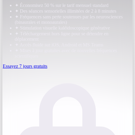
✦
Économisez 50 % sur le tarif mensuel standard
✦
Des séances sensorielles illimitées de 2 à 8 minutes
✦
Fréquences sans perte soutenues par les neurosciences
(binaurales et monoaurales)
✦
Stimulation visuelle kaléidoscopique générative
✦
Téléchargement hors ligne pour se détendre en
déplacement
✦
Accès fluide sur iOS, Android et MS Teams
✦
Mises à jour gratuites avec de nouvelles fréquences
scientifiques
Essayez 7 jours gratuits