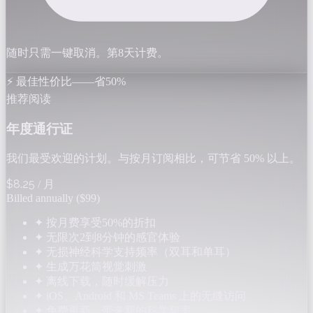
随时只需一键取消。第8天计费。
⚡ 最佳性价比——省50%
推荐阅读
年度通行证
我们最受欢迎的计划。与按月订阅相比，可节省 50% 以上。
$8.25
/ 月
Billed annually ($99)
✦
按月费享受50%的折扣
✦
无限次2到8分钟的感官体验
✦
无损神经科学支持频率（双耳和单耳）
✦
生成万花筒视觉刺激
✦
离线下载，随时缓解压力
✦
iOS、Android 和 MS Teams 上的无缝访问
✦
免费更新，带来新的科学频率