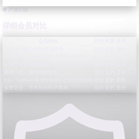
🛡️ 严谨比较
详细会员对比
会员特色
月刊
年票
生平
无限次2到8分钟的感官体验
是的
是的
是的
无损神经科学支持频率（双耳和单耳）
是的
是的
是的
生成万花筒视觉刺激
是的
是的
是的
离线下载，随时缓解压力
是的
是的
是的
iOS、Android 和 MS Teams 上的无缝访问
是的
是的
是的
免费更新，带来新的科学频率
是的
是的
是的