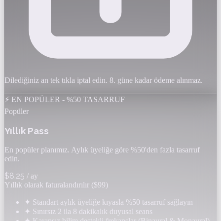
Dilediğiniz an tek tıkla iptal edin. 8. güne kadar ödeme alınmaz.
⚡ EN POPÜLER - %50 TASARRUF
Popüler
Yıllık Pass
En popüler planımız. Aylık üyeliğe göre %50'den fazla tasarruf
edin.
$8.25
/ ay
Yıllık olarak faturalandırılır ($99)
✦
Standart aylık üyeliğe kıyasla %50 tasarruf sağlayın
✦
Sınırsız 2 ila 8 dakikalık duyusal seans
✦
Kayıpsız bilim destekli frekanslar (Binaural & Monaural)