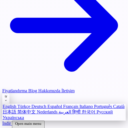
Fiyatlandırma
Blog
Hakkımızda
İletişim
tr
English
Türkçe
Deutsch
Español
Français
Italiano
Português
Català
日本語
简体中文
Nederlands
العربية
हिन्दी
한국어
Русский
Українська
İndir
Open main menu