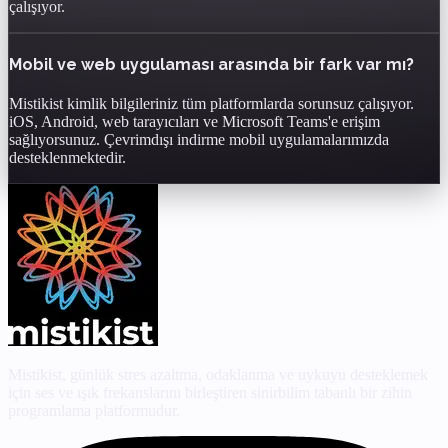
çalışıyor.
Mobil ve web uygulaması arasında bir fark var mı?
Mistikist kimlik bilgileriniz tüm platformlarda sorunsuz çalışıyor.
iOS, Android, web tarayıcıları ve Microsoft Teams'e erişim
sağlıyorsunuz. Çevrimdışı indirme mobil uygulamalarımızda
desteklenmektedir.
Mistikist, günlük stres azaltma, odaklanma ve uykuyu desteklemek
için ses ve ışık frekanslarını birleştiren sinirbilim tabanlı bir zihin
programlama platformudur.