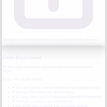
Dilediğiniz an tek tıkla iptal edin. 8. güne kadar ödeme alınmaz.
Ömür Boyu
Ömür Boyu Lisans
Mistikist nöro-regülasyon kütüphanesine sonsuza kadar kalıcı
erişim.
$699
Tek seferlik ödeme.
✦
Tek sefer ödeyin, sınırsız ömür boyu güncellemeleri alın
✦
Sınırsız 2 ila 8 dakikalık duyusal seans
✦
Kayıpsız bilim destekli frekanslar (Binaural & Monaural)
✦
Generatif geometrik ışık stimülasyonu
✦
Her yerde stres azaltmak için çevrimdışı indirme