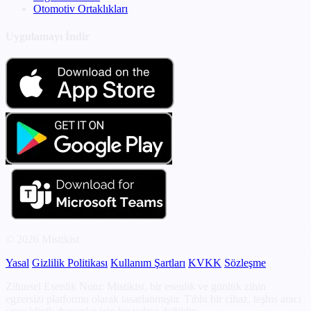
Otomotiv Ortaklıkları
Uygulamayı İndir
© 2026 Mistikist
Yasal
Gizlilik Politikası
Kullanım Şartları
KVKK
Sözleşme
Zihinsel Esenlik Notu: Mistikist, bir esenlik ve günlük zihin
egzersizi platformu olarak tasarlanmıştır. Tıbbi bir cihaz, teşhis aracı