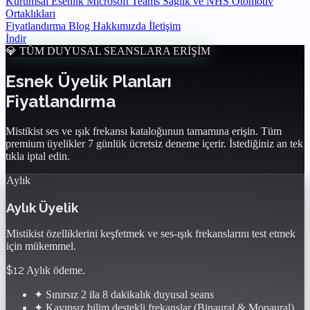
Kurumsal Esenlik
Microsoft Teams
Sağlık ve NHS
Otomotiv
Ortaklıkları
Fiyatlandırma
Blog
Hakkımızda
İletişim
İndir
💎 TÜM DUYUSAL SEANSLARA ERİŞİM
Esnek Üyelik Planları
Fiyatlandırma
Mistikist ses ve ışık frekansı kataloğunun tamamına erişin. Tüm
premium üyelikler 7 günlük ücretsiz deneme içerir. İstediğiniz an tek
tıkla iptal edin.
Aylık
Aylık Üyelik
Mistikist özelliklerini keşfetmek ve ses-ışık frekanslarını test etmek
için mükemmel.
$12
Aylık ödeme.
✦
Sınırsız 2 ila 8 dakikalık duyusal seans
✦
Kayıpsız bilim destekli frekanslar (Binaural & Monaural)