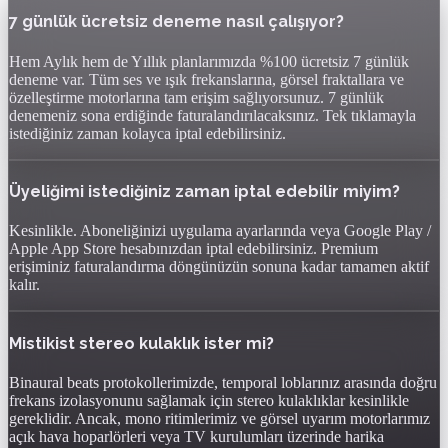
7 günlük ücretsiz deneme nasıl çalışıyor?
Hem Aylık hem de Yıllık planlarımızda %100 ücretsiz 7 günlük
deneme var. Tüm ses ve ışık frekanslarına, görsel fraktallara ve
özelleştirme motorlarına tam erişim sağlıyorsunuz. 7 günlük
denemeniz sona erdiğinde faturalandırılacaksınız. Tek tıklamayla
istediğiniz zaman kolayca iptal edebilirsiniz.
Üyeliğimi istediğiniz zaman iptal edebilir miyim?
Kesinlikle. Aboneliğinizi uygulama ayarlarında veya Google Play /
Apple App Store hesabınızdan iptal edebilirsiniz. Premium
erişiminiz faturalandırma döngünüzün sonuna kadar tamamen aktif
kalır.
Mistikist stereo kulaklık ister mi?
Binaural beats protokollerimizde, temporal loblarınız arasında doğru
frekans izolasyonunu sağlamak için stereo kulaklıklar kesinlikle
gereklidir. Ancak, mono ritimlerimiz ve görsel uyarım motorlarımız
açık hava hoparlörleri veya TV kurulumları üzerinde harika