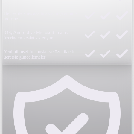
Her yerde stres azaltmak için çevrimdışı
indirme
iOS, Android ve Microsoft Teams
üzerinden kesintisiz erişim
Yeni bilimsel frekanslar ve özelliklerle
ücretsiz güncellemeler