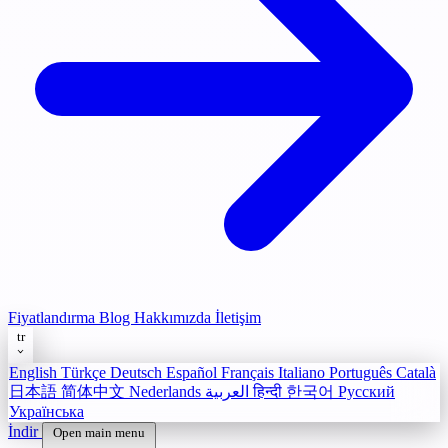
Fiyatlandırma
Blog
Hakkımızda
İletişim
tr
English
Türkçe
Deutsch
Español
Français
Italiano
Português
Català
日本語
简体中文
Nederlands
العربية
हिन्दी
한국어
Русский
Українська
İndir
Open main menu