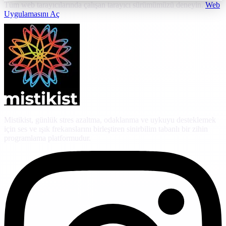
Tüm web tarayıcılarında çalışan tarayıcı sürümümüzü deneyin.
Web
Uygulamasını Aç
Mistikist, günlük stres azaltma, odaklanma ve uykuyu desteklemek
için ses ve ışık frekanslarını birleştiren sinirbilim tabanlı bir zihin
programlama platformudur.