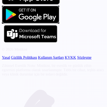
© 2026 Mistikist
Yasal
Gizlilik Politikası
Kullanım Şartları
KVKK
Sözleşme
Zihinsel Esenlik Notu: Mistikist, bir esenlik ve günlük zihin
egzersizi platformu olarak tasarlanmıştır. Tıbbi bir cihaz, teşhis aracı
veya klinik durumlar için bir tedavi değildir.