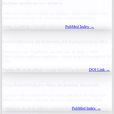
Batidas auditivas no cérebro
A descoberta clínica seminal que delineia a biofísica auditiva dos
batimentos binaurais e do arranimento cortical hemisférico.
Oster, G. (1973)
•
Scientific American
PubMed Index
→
Biofísica do EEG
Efeitos Diretos da Estimulação Audiovisual no EEG
Demonstrou que frequências sincronizadas de áudio e vídeo
desencadeiam mudanças imediatas e diretas na potência espectral do
EEG.
Teplan, M., et al. (2011)
•
Comp Meth Prog Biomed
DOI Link
→
Foco Cognitivo
Foco Atencional por Meio de Batidas Binaurais
Validação clínica mostrando que faixas específicas de frequência
binaural melhoram a atenção seletiva e o processamento visual.
Colzato, L. S., et al. (2017)
•
Psychol Res
PubMed Index
→
Sincronização de Luz