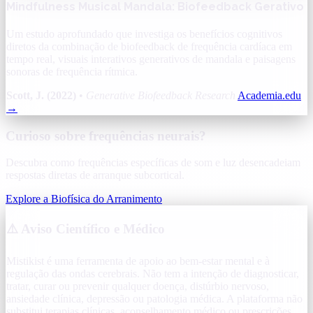
Mindfulness Musical Mandala: Biofeedback Gerativo
Um estudo aprofundado que investiga os benefícios cognitivos
diretos da combinação de biofeedback de frequência cardíaca em
tempo real, visuais interativos generativos de mandala e paisagens
sonoras de frequência rítmica.
Scott, J. (2022)
•
Generative Biofeedback Research
Academia.edu
→
Curioso sobre frequências neurais?
Descubra como frequências específicas de som e luz desencadeiam
respostas diretas de arranque subcortical.
Explore a Biofísica do Arranimento
⚠️ Aviso Científico e Médico
Mistikist é uma ferramenta de apoio ao bem-estar mental e à
regulação das ondas cerebrais. Não tem a intenção de diagnosticar,
tratar, curar ou prevenir qualquer doença, distúrbio nervoso,
ansiedade clínica, depressão ou patologia médica. A plataforma não
substitui terapias clínicas, aconselhamento médico ou prescrições