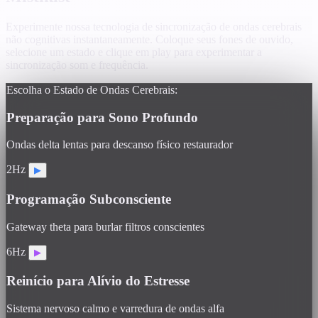
Experimente nossa tecnologia de sincronização de ondas cerebrais
não cognitivas instantaneamente. Coloque seus fones de ouvido,
selecione um estado e clique em play para experimentar a
sincronização som e frequência.
Escolha o Estado de Ondas Cerebrais:
Preparação para Sono Profundo
Ondas delta lentas para descanso físico restaurador
2Hz
▶
Programação Subconsciente
Gateway theta para burlar filtros conscientes
6Hz
▶
Reinício para Alívio do Estresse
Sistema nervoso calmo e varredura de ondas alfa