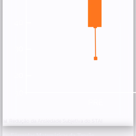
📊 Redução da Ansiedade Subjetiva do STAI
As Fórmulas Matemáticas da Tensão