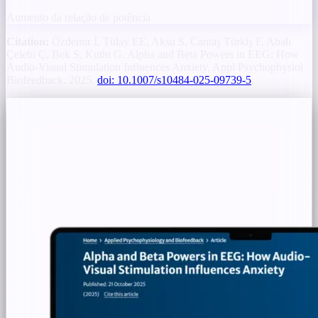
Aumento da relação de potência
Citation:
Özdemir İ, Tülay EE, Aksu S, Cantaş Türkiş F, Abalı
Çelebi Ç, Bek S, Kutlu G. Alpha and Beta Powers in EEG: How
Audio-Visual Stimulation Influences Anxiety. Appl Psychophysiol
Biofeedback. 2025.
doi: 10.1007/s10484-025-09739-5
.