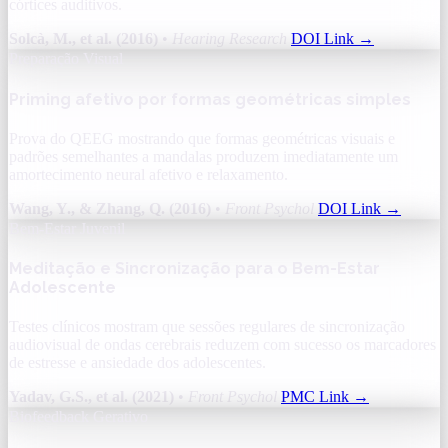
córtices auditivos.
Solcà, M., et al. (2016)
•
Hearing Research
DOI Link
→
Preparação Visual
Priming afetivo por formas geométricas simples
Prova do QEEG mostrando que formas geométricas visuais e
padrões semelhantes a mandalas produzem imediatamente um
amortecimento neural afetivo e relaxamento.
Wang, Y., & Zhang, Q. (2016)
•
Front Psychol
DOI Link
→
Bem-Estar Juvenil
Meditação e Sincronização para o Bem-Estar
Adolescente
Testes clínicos mostram que sessões regulares de sincronização
audiovisual de ondas cerebrais reduzem com sucesso os marcadores
de estresse e ansiedade dos adolescentes.
Yadav, G.S., et al. (2021)
•
Front Psychol
PMC Link
→
Biofeedback Gerativo