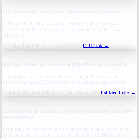
Luz Piscando para Ondas Gama Que Arrastam
A Nature Publication provou que estímulos de luz precisos e
piscantes prendem com sucesso ondas Gama no córtex visual
subcortical.
Lee, K., et al. (2021)
•
Sci Rep (Nature)
DOI Link
→
Regulação da Ansiedade
Batidas Binaurais no EEG & Experiência Subjetiva
Quantificou a relação entre sincronização do batimento auditivo,
bandas relativas de EEG theta/beta e relaxamento psicométrico.
Wahbeh, H., et al. (2007)
•
Alt Ther Health Med
PubMed Index
→
Sincronização Cortical
Batimentos binaurais aumentam a coerência inter-
hemisférica
Pesquisas que confirmam que a estimulação binaural coerente do
áudio aumenta a coerência da banda alfa inter-hemisférica entre os