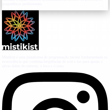
psiquiátricas profissionais.
Mistikist é uma plataforma de programação mental fundamentada na
neurociência que combina frequências de som e luz para apoiar o
alívio diário do estresse, o foco e o sono.