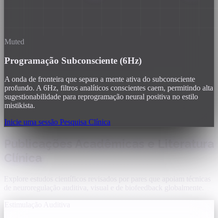
Muted
Programação Subconsciente (6Hz)
A onda de fronteira que separa a mente ativa do subconsciente
profundo. A 6Hz, filtros analíticos conscientes caem, permitindo alta
sugestionabilidade para reprogramação neural positiva no estilo
mistikista.
Inicie uma sessão
Pesquisa Clínica
Publicações Acadêmicas e Literatura
Clínica
Explore estudos científicos revisados por pares que apoiam técnicas
de neuroregulação auditiva, visual e de biofeedback globalmente.
Estimulação Auditiva