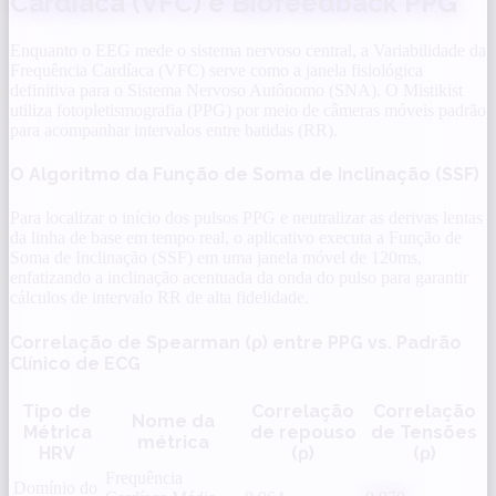
Cardíaca (VFC) e Biofeedback PPG
Enquanto o EEG mede o sistema nervoso central, a Variabilidade da
Frequência Cardíaca (VFC) serve como a janela fisiológica
definitiva para o Sistema Nervoso Autônomo (SNA). O Mistikist
utiliza fotopletismografia (PPG) por meio de câmeras móveis padrão
para acompanhar intervalos entre batidas (RR).
O Algoritmo da Função de Soma de Inclinação (SSF)
Para localizar o início dos pulsos PPG e neutralizar as derivas lentas
da linha de base em tempo real, o aplicativo executa a Função de
Soma de Inclinação (SSF) em uma janela móvel de 120ms,
enfatizando a inclinação acentuada da onda do pulso para garantir
cálculos de intervalo RR de alta fidelidade.
Correlação de Spearman (ρ) entre PPG vs. Padrão
Clínico de ECG
Tipo de
Correlação
Correlação
Nome da
Métrica
de repouso
de Tensões
métrica
HRV
(ρ)
(ρ)
Frequência
Domínio do