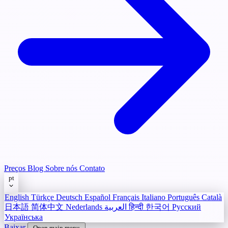
Preços
Blog
Sobre nós
Contato
pt
English
Türkçe
Deutsch
Español
Français
Italiano
Português
Català
日本語
简体中文
Nederlands
العربية
हिन्दी
한국어
Русский
Українська
Baixar
Open main menu