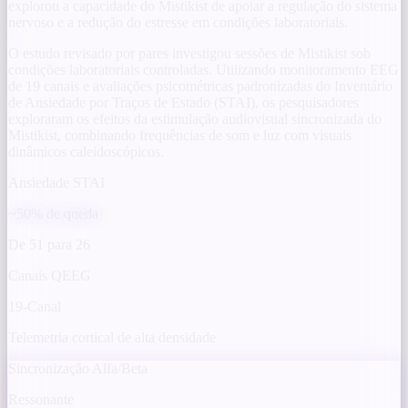
explorou a capacidade do Mistikist de apoiar a regulação do sistema
nervoso e a redução do estresse em condições laboratoriais.
O estudo revisado por pares investigou sessões de Mistikist sob
condições laboratoriais controladas. Utilizando monitoramento EEG
de 19 canais e avaliações psicométricas padronizadas do Inventário
de Ansiedade por Traços de Estado (STAI), os pesquisadores
exploraram os efeitos da estimulação audiovisual sincronizada do
Mistikist, combinando frequências de som e luz com visuais
dinâmicos caleidoscópicos.
Ansiedade STAI
~50% de queda
De 51 para 26
Canais QEEG
19-Canal
Telemetria cortical de alta densidade
Sincronização Alfa/Beta
Ressonante