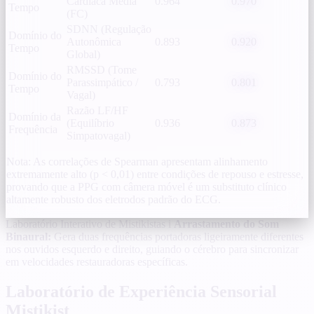
Cardíaca Média
0.964
0.970
Tempo
(FC)
SDNN (Regulação
Domínio do
Autonômica
0.893
0.920
Tempo
Global)
RMSSD (Tome
Domínio do
Parassimpático /
0.793
0.801
Tempo
Vagal)
Razão LF/HF
Domínio da
(Equilíbrio
0.936
0.873
Frequência
Simpatovagal)
Nota: As correlações de Spearman apresentam alinhamento
extremamente alto (p < 0,01) entre condições de repouso e estresse,
provando que a PPG com câmera móvel é um substituto clínico
altamente robusto dos eletrodos padrão do ECG.
Laboratório Interativo de Mistikistas
i
Arrastamento do Som
Binaural:
Gera duas frequências portadoras ligeiramente diferentes
nos ouvidos esquerdo e direito, guiando o cérebro para sincronizar
em velocidades restauradoras específicas.
Laboratório de Experiência Sensorial
Mistikist