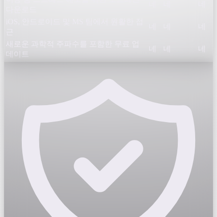
네
네
네
다운로드
iOS, 안드로이드 및 MS 팀에서 원활한 접
네
네
네
근
새로운 과학적 주파수를 포함한 무료 업
네
네
네
데이트