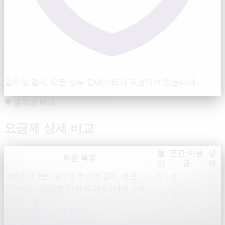
일회성 결제. 모든 향후 업데이트가 포함되어 있습니다.
🛡️ 엄격한 비교
요금제 상세 비교
월
연간 이용
생
회원 특징
간
권
애
2분에서 8분 사이의 무제한 감각 세션
네
네
네
무손실 신경과학 기반 주파수 (바이노럴
네
네
네
및 모노럴)
생성 만화경 시각 자극
네
네
네
이동 중 스트레스 해소를 위한 오프라인