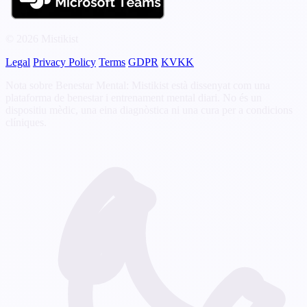
© 2026 Mistikist
Legal
Privacy Policy
Terms
GDPR
KVKK
Nota sobre Benestar Mental: Mistikist està dissenyat com una
plataforma de benestar i entrenament mental diari. No és un
dispositiu mèdic, una eina diagnòstica ni una cura per a condicions
clíniques.