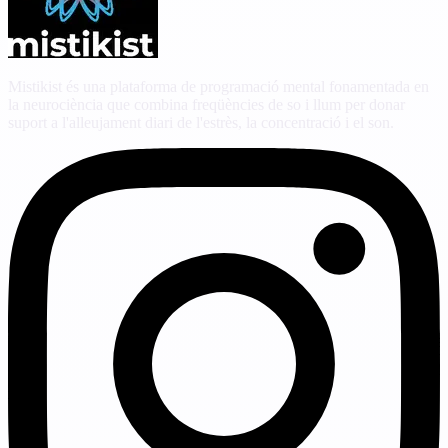
Mistikist és una plataforma de programació mental fonamentada en
la neurociència que combina freqüències de so i llum per donar
suport a l'alleujament diari de l'estrès, la concentració i el son.