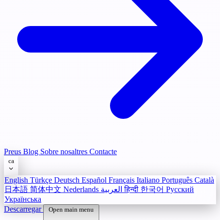
Preus
Blog
Sobre nosaltres
Contacte
ca
English
Türkçe
Deutsch
Español
Français
Italiano
Português
Català
日本語
简体中文
Nederlands
العربية
हिन्दी
한국어
Русский
Українська
Descarregar
Open main menu