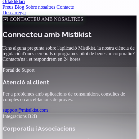
Ortaklıkları
Preus
Blog
Sobre nosaltres
Contacte
Descarregar
✉️ CONTACTEU AMB NOSALTRES
Connecteu amb Mistikist
Tens alguna pregunta sobre l'aplicació Mistikist, la nostra ciència de
regulació d'ones cerebrals o programes pilot de benestar corporatiu?
Contacta'ns i et respondrem en 24 hores.
Portal de Suport
Atenció al client
Per a problemes amb aplicacions de consumidors, consultes de
comptes o cancel·lacions de proves:
support@mistikist.com
Integracions B2B
Corporatiu i Associacions