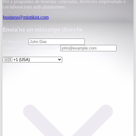
Per a programes de benestar corporatiu, llicències empresarials o
col·laboracions amb plataformes:
business@mistikist.com
Envia'ns un missatge directe
El teu nom
*
Adreça de correu electrònic
*
Codi de país
*