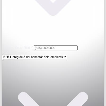
Número de telèfon
*
Raó del contacte
*