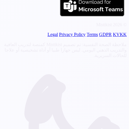
© 2026 Mistikist
Legal
Privacy Policy
Terms
GDPR
KVKK
ملاحظة الصحة النفسية: تم تصميم Mistikist كمنصة لتدريب العافية
والتدريب الذهني اليومي. ليس جهازا طبيا أو أداة تشخيصية أو علاجا
للحالات السريرية.