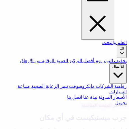
العلم والبحث
لك
تخفيف التوتر
نوم أفضل
التركيز العميق
الوقاية من الإرهاق
للأعمال
رفاهية الشركات
مايكروسوفت تيمز
الرعاية الصحية
صناعة
السيارات
الأسعار
المدونة
نبذة عنا
اتصل بنا
تحميل
📲 اختر المنصة المناسبة
جرب ميستيكيست في أي مكان