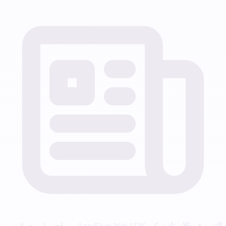
التسويق والإسناد
تمكن AppsFlyer Web SDK من احتساب حملات