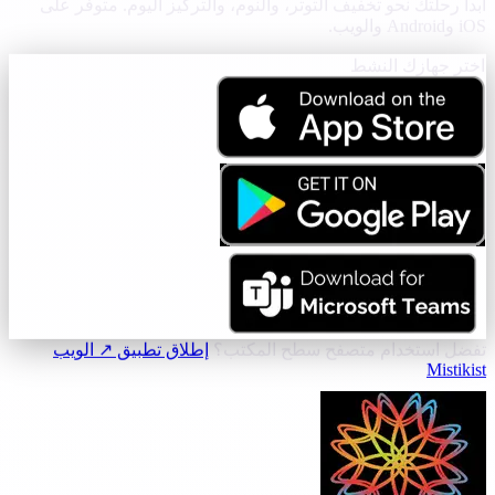
ابدأ رحلتك نحو تخفيف التوتر، والنوم، والتركيز اليوم. متوفر على
iOS وAndroid والويب.
اختر جهازك النشط
تفضل استخدام متصفح سطح المكتب؟
إطلاق تطبيق ↗ الويب
Mistikist