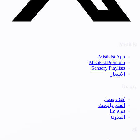
Mistikist
Mistikist App
Mistikist Premium
Sensory Playlists
الأسعار
نبذة عنا
كيف يعمل
العلم والبحث
نبذة عنا
المدونة
لك