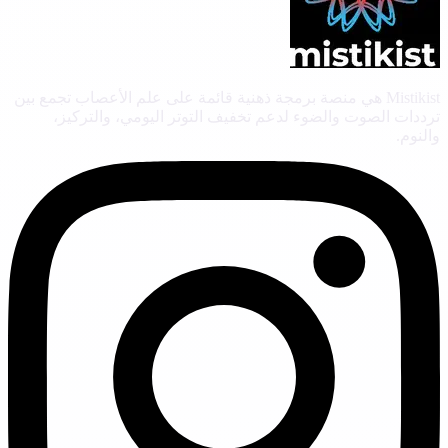
Mistikist هي منصة برمجة ذهنية قائمة على علم الأعصاب تجمع بين
ترددات الصوت والضوء لدعم تخفيف التوتر اليومي، والتركيز،
والنوم.