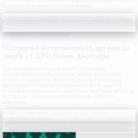
поступово відновлюватися вдвічі швидше.
✦ Дельта-хвилі
Координує відновлювальні фізичні фази
✦ Безпечно і ритмічно
100% натуральна, безлікова
біорегуляція
02 / ФОКУСНА СТИМУЛЯЦІЯ
Підтримка зосередженості, дружня до
людей з СДУГ. Немає Джиттера.
Для нейрорізноманітних, розсіяних або надмірно
стимульованих розумів стандартні техніки фокусування
можуть не спрацювати. Mistikist є ідеальним помічником у
сфері щоденного здоров'я. Стимулюючи 40 Гц гамма- та
високофокусні бета-частоти, вона фіксує ваші уваги менш ніж
за 8 хвилин, створюючи сенсорний кокон, стійкий до
відволікань.
✦ 40Hz Gamma Preset
Оптимізує активні процеси
когнітивного пошуку
✦ Дружні до СДУГ
Спокійніше, швидше читати, вчитися і
працювати