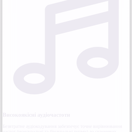
Високоякісні аудіочастоти
Безвтратне аудіокодування забезпечує точне вирівнювання
частот (моноуральні та бінауральні ритми) до скроневих