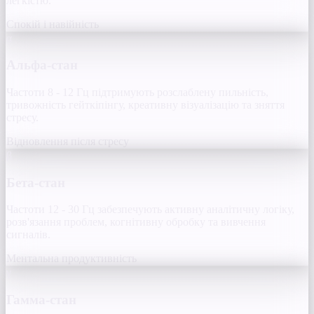
легкістю.
Спокій і навійність
α
Альфа-стан
Частоти 8 - 12 Гц підтримують розслаблену пильність,
тривожність гейткіпінгу, креативну візуалізацію та зняття
стресу.
Відновлення після стресу
β
Бета-стан
Частоти 12 - 30 Гц забезпечують активну аналітичну логіку,
розв'язання проблем, когнітивну обробку та вивчення
сигналів.
Ментальна продуктивність
γ
Гамма-стан