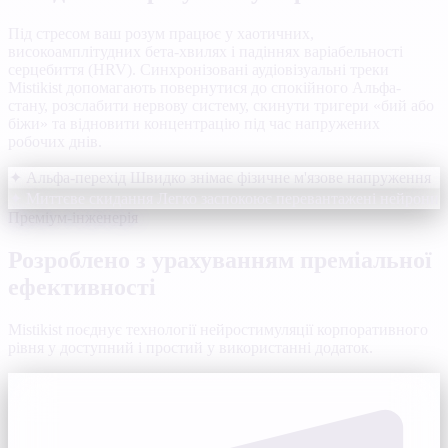
Під стресом ваш розум працює у хаотичних,
високоамплітудних бета-хвилях і падіннях варіабельності
серцебиття (HRV). Синхронізовані аудіовізуальні треки
Mistikist допомагають повернутися до спокійного Альфа-
стану, розслабити нервову систему, скинути тригери «бий або
біжи» та відновити концентрацію під час напружених
робочих днів.
✦ Альфа-перехід
Швидко знімає фізичне м'язове напруження
✦ Миттєве скидання
Легко заспокоює перевантажені нейрони
Преміум-інженерія
Розроблено з урахуванням преміальної
ефективності
Mistikist поєднує технології нейростимуляції корпоративного
рівня у доступний і простий у використанні додаток.