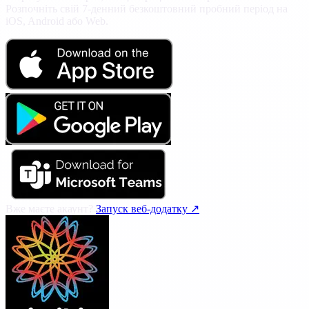
Розпочніть свій 7-денний безкоштовний пробний період на
iOS, Android або Web.
Вже маєте акаунт?
Запуск веб-додатку ↗