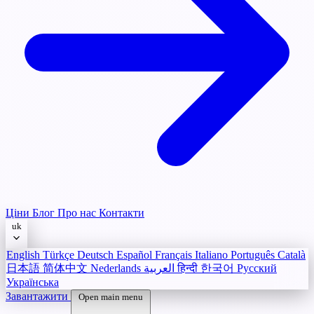
Ціни
Блог
Про нас
Контакти
uk
English
Türkçe
Deutsch
Español
Français
Italiano
Português
Català
日本語
简体中文
Nederlands
العربية
हिन्दी
한국어
Русский
Українська
Завантажити
Open main menu