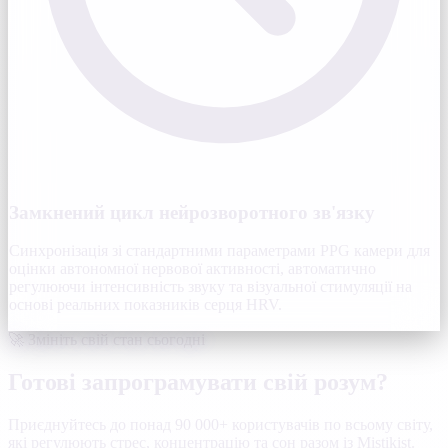
Замкнений цикл нейрозворотного зв'язку
Синхронізація зі стандартними параметрами PPG камери для
оцінки автономної нервової активності, автоматично
регулюючи інтенсивність звуку та візуальної стимуляції на
основі реальних показників серця HRV.
🚀 Змініть свій стан сьогодні
Готові запрограмувати свій розум?
Приєднуйтесь до понад 90 000+ користувачів по всьому світу,
які регулюють стрес, концентрацію та сон разом із Mistikist.