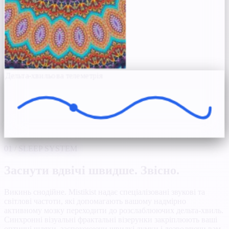
Дельта-хвильова телеметрія
01 / SLEEP SYSTEM
Заснути вдвічі швидше. Звісно.
Викинь снодійне. Mistikist надає спеціалізовані звукові та
світлові частоти, які допомагають вашому надмірно
активному мозку переходити до розслаблюючих дельта-хвиль.
Синхронні візуальні фрактальні візерунки закріплюють ваші
оптичні шляхи, заспокоюючи швидкі думки і дозволяючи вам