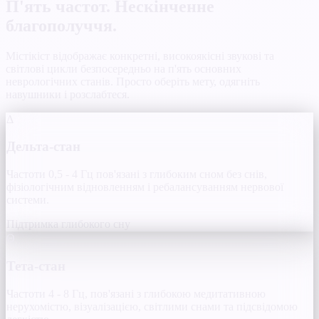
П'ять частот. Нескінченне
благополуччя.
Містікіст відображає конкретні, високоякісні звукові та
світлові цикли безпосередньо на п'ять основних
неврологічних станів. Просто оберіть мету, одягніть
навушники і розслабтеся.
Δ
Дельта-стан
Частоти 0,5 - 4 Гц пов'язані з глибоким сном без снів,
фізіологічним відновленням і ребалансуванням нервової
системи.
Підтримка глибокого сну
Θ
Тета-стан
Частоти 4 - 8 Гц, пов'язані з глибокою медитативною
нерухомістю, візуалізацією, світлими снами та підсвідомою