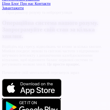
Ціни
Блог
Про нас
Контакти
Завантажити
✨ Програматор розуму та нейрорегуляція
Операційна система вашого розуму.
Запрограмуйте свій стан за кілька
хвилин.
Відійдіть від стресу, відволікань чи втоми за кілька хвилин.
Mistikist поєднує звукові та світлові частоти з підтримкою
штучного інтелекту з динамічними калейдоскопними
візуалами, щоб відновити баланс нервової системи та
регулювати мозкові хвилі.
Це просто працює.
Починайте свій ментальний перезапуск зараз: