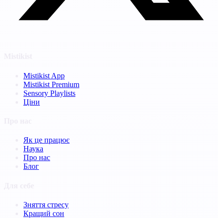
Mistikist
Mistikist App
Mistikist Premium
Sensory Playlists
Ціни
Про нас
Як це працює
Наука
Про нас
Блог
Для себе
Зняття стресу
Кращий сон