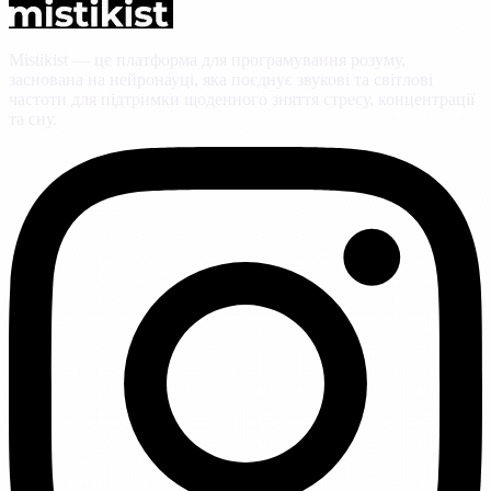
Mistikist — це платформа для програмування розуму,
заснована на нейронауці, яка поєднує звукові та світлові
частоти для підтримки щоденного зняття стресу, концентрації
та сну.