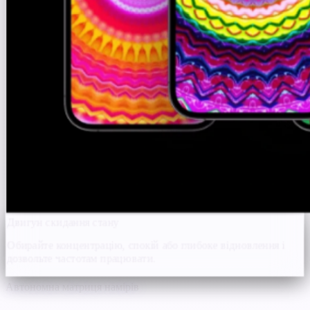
Двигун скидання стану
Обирайте концентрацію, спокій або глибоке відновлення і
дозвольте частотам працювати.
Автономна матриця намірів