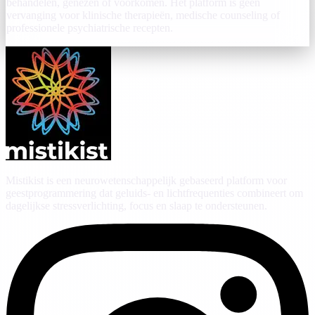
behandelen, genezen of voorkomen. Het platform is geen
vervanging voor klinische therapieën, medische counseling of
professionele psychiatrische recepten.
Mistikist is een neurowetenschappelijk gebaseerd platform voor
geestprogrammering dat geluids- en lichtfrequenties combineert om
dagelijkse stressverlichting, focus en slaap te ondersteunen.