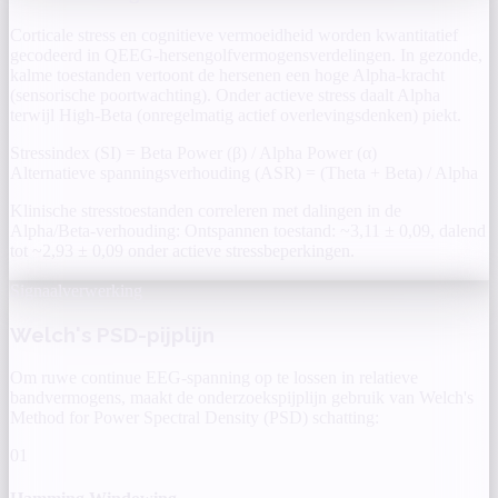
Corticale stress en cognitieve vermoeidheid worden kwantitatief
gecodeerd in QEEG-hersengolfvermogensverdelingen. In gezonde,
kalme toestanden vertoont de hersenen een hoge Alpha-kracht
(sensorische poortwachting). Onder actieve stress daalt Alpha
terwijl High-Beta (onregelmatig actief overlevingsdenken) piekt.
Stressindex (SI) =
Beta Power (β) / Alpha Power (α)
Alternatieve spanningsverhouding (ASR) =
(Theta + Beta) / Alpha
Klinische stresstoestanden correleren met dalingen in de
Alpha/Beta-verhouding: Ontspannen toestand: ~3,11 ± 0,09, dalend
tot ~2,93 ± 0,09 onder actieve stressbeperkingen.
Signaalverwerking
Welch's PSD-pijplijn
Om ruwe continue EEG-spanning op te lossen in relatieve
bandvermogens, maakt de onderzoekspijplijn gebruik van Welch's
Method for Power Spectral Density (PSD) schatting:
01