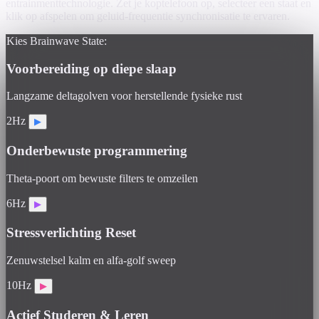
entrainmenttechnologie. Zet je koptelefoon op, selecteer een staat en
klik op afspelen om geluid-frequentie synchronisatie te ervaren.
Kies Brainwave State:
Voorbereiding op diepe slaap
Langzame deltagolven voor herstellende fysieke rust
2Hz
▶
Onderbewuste programmering
Theta-poort om bewuste filters te omzeilen
6Hz
▶
Stressverlichting Reset
Zenuwstelsel kalm en alfa-golf sweep
10Hz
▶
Actief Studeren & Leren