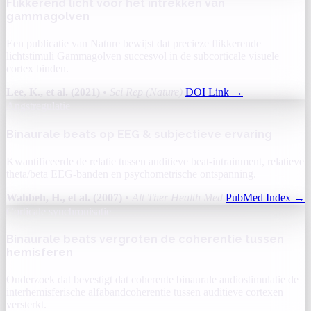
Flikkerend licht voor het intrekken van
gammagolven
Een publicatie van Nature bewijst dat precieze flikkerende
lichtstimuli Gammagolven succesvol in de subcorticale visuele
cortex binden.
Lee, K., et al. (2021)
•
Sci Rep (Nature)
DOI Link
→
Angstregulatie
Binaurale beats op EEG & subjectieve ervaring
Kwantificeerde de relatie tussen auditieve beat-intrainment, relatieve
theta/beta EEG-banden en psychometrische ontspanning.
Wahbeh, H., et al. (2007)
•
Alt Ther Health Med
PubMed Index
→
Corticale synchronisatie
Binaurale beats vergroten de coherentie tussen
hemisferen
Onderzoek dat bevestigt dat coherente binaurale audiostimulatie de
interhemisferische alfabandcoherentie tussen auditieve cortexen
versterkt.