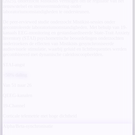
(2025), onderzocht Mistikists vermogen om de regulatie van het
zenuwstelsel en stressvermindering onder
laboratoriumomstandigheden te ondersteunen.
De peer-reviewed studie onderzocht Mistikist-sessies onder
gecontroleerde laboratoriumomstandigheden. Met behulp van 19-
kanaals EEG-monitoring en gestandaardiseerde State-Trait Anxiety
Inventory (STAI) psychometrische beoordelingen onderzochten
onderzoekers de effecten van Mistikists gesynchroniseerde
audiovisuele stimulatie, waarbij geluid en lichtfrequenties werden
gecombineerd met dynamische caleidoscoopbeelden.
STAI-angst
~50% daling
Van 51 naar 26
QEEG-kanalen
19-Channel
Corticale telemetrie met hoge dichtheid
Alpha/Beta-synchronisatie