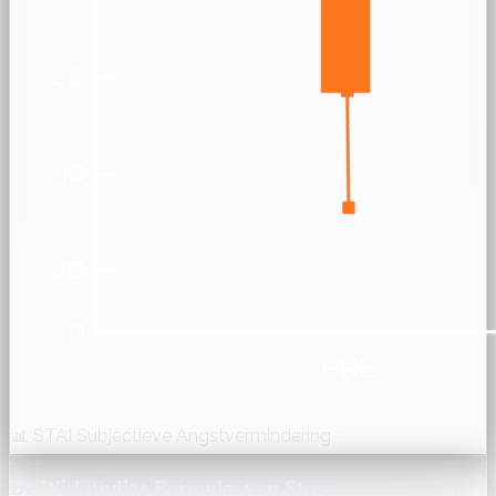
📊 STAI Subjectieve Angstvermindering
De Wiskundige Formules van Stress