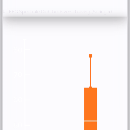
📈 EEG Spectrale Dichtheidsverschuiving (Springer)