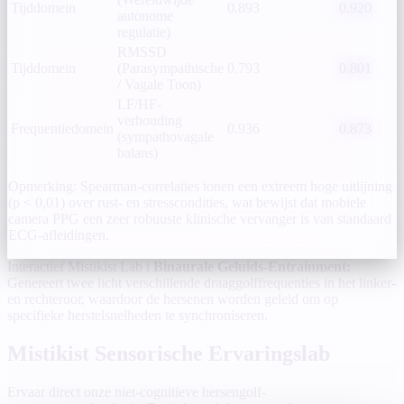
Tijddomein
0.893
0.920
autonome
regulatie)
RMSSD
Tijddomein
(Parasympathische
0.793
0.801
/ Vagale Toon)
LF/HF-
verhouding
Frequentiedomein
0.936
0.873
(sympathovagale
balans)
Opmerking: Spearman-correlaties tonen een extreem hoge uitlijning
(p < 0,01) over rust- en stresscondities, wat bewijst dat mobiele
camera PPG een zeer robuuste klinische vervanger is van standaard
ECG-afleidingen.
Interactief Mistikist Lab
i
Binaurale Geluids-Entrainment:
Genereert twee licht verschillende draaggolffrequenties in het linker-
en rechteroor, waardoor de hersenen worden geleid om op
specifieke herstelsnelheden te synchroniseren.
Mistikist Sensorische Ervaringslab
Ervaar direct onze niet-cognitieve hersengolf-