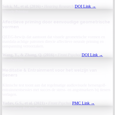
Solcà, M., et al. (2016)
•
Hearing Research
DOI Link
→
Visuele Priming
Affectieve priming door eenvoudige geometrische
vormen
QEEG-bewijs dat aantoont dat visuele geometrische vormen en
mandala-achtige patronen directe affectieve neurale priming en
ontspanning veroorzaken.
Wang, Y., & Zhang, Q. (2016)
•
Front Psychol
DOI Link
→
Jeugdwelzijn
Meditatie & Entrainment voor het welzijn van
tieners
Klinische test toont aan dat regelmatige audiovisuele hersengolf-
entrainmentsessies met succes de stress- en angstmarkers bij tieners
verlagen.
Yadav, G.S., et al. (2021)
•
Front Psychol
PMC Link
→
Generatieve Biofeedback