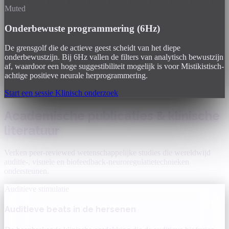
Muted
Onderbewuste programmering (6Hz)
De grensgolf die de actieve geest scheidt van het diepe
onderbewustzijn. Bij 6Hz vallen de filters van analytisch bewustzijn
af, waardoor een hoge suggestibiliteit mogelijk is voor Mistikistisch-
achtige positieve neurale herprogrammering.
Start een sessie
Klinisch onderzoek
Academische publicaties & klinische
literatuur
Verken peer-reviewed wetenschappelijke studies die wereldwijd
auditie-, visuele en biofeedback-neuroregulatietechnieken
ondersteunen.
Auditieve stimulatie
Auditieve beats in de hersenen