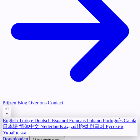
Prijzen
Blog
Over ons
Contact
nl
English
Türkçe
Deutsch
Español
Français
Italiano
Português
Català
日本語
简体中文
Nederlands
العربية
हिन्दी
한국어
Русский
Українська
Downloaden
Open main menu