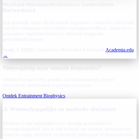
Muzikale Mandala Mindfulness: Generatieve
Biofeedback
Een grondige studie die de directe cognitieve voordelen onderzoekt
van het combineren van realtime hartslagbiofeedback, interactieve
generatieve mandala-visuals en ritmische frequentie-
geluidslandschappen.
Scott, J. (2022)
•
Generative Biofeedback Research
Academia.edu
→
Nieuwsgierig naar neurale frequenties?
Ontdek hoe specifieke geluids- en lichtfrequenties directe
subcorticale entrainment-responsen activeren.
Ontdek Entrainment Biophysics
⚠️ Wetenschappelijke en medische disclaimer
Mistikist is een hulpmiddel voor mentale gezondheid en
hersengolfregulatie. Het is niet bedoeld om ziekten, zenuwziekten,
klinische angst, depressie of medische pathologie te diagnosticeren,