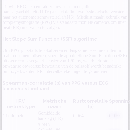
Terwijl EEG het centrale zenuwstelsel meet, dient
hartslagvariabiliteit (HRV) als het definitieve fysiologische venster
naar het autonome zenuwstelsel (ANS). Mistikist maakt gebruik van
fotoplethysmografie (PPG) via standaard mobiele camera's om inter-
beat (RR) intervallen te volgen.
Het Slope Sum Function (SSF) algoritme
Om PPG-pulsstarts te lokaliseren en langzame baseline-driften in
realtime te neutraliseren, voert de app de Slope Sum Function (SSF)
uit over een bewegend venster van 120 ms, waarbij de steile
opwaartse opwaartse beweging van de pulsgolf wordt benadrukt
om hoge kwaliteit RR-intervalberekeningen te garanderen.
Spearman-correlatie (ρ) van PPG versus ECG
klinische standaard
HRV
Metrische
Rustcorrelatie
Spanning
metriektype
naam
(ρ)
Gemiddelde
Tijddomein
0.964
0.970
hartslag (HR)
SDNN
(Wereldwijde