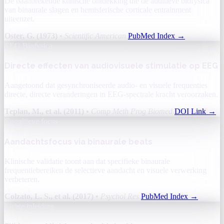
De baanbrekende klinische ontdekking die de auditieve biofysica
van binaurale slagen en hemisferische corticale entrainment
uiteenzet.
Oster, G. (1973)
•
Scientific American
PubMed Index
→
EEG Biofysica
Directe effecten van audiovisuele stimulatie op EEG
Aangetoond dat gesynchroniseerde audio- en visuele frequenties
directe, directe veranderingen in EEG-spectrale kracht veroorzaken.
Teplan, M., et al. (2011)
•
Comp Meth Prog Biomed
DOI Link
→
Cognitieve focus
Aandachtsfocus via binaurale beats
Klinische validatie toont aan dat specifieke binaurale
frequentiebereiken de selectieve aandacht en visuele verwerking
verbeteren.
Colzato, L. S., et al. (2017)
•
Psychol Res
PubMed Index
→
Lichte inleiding