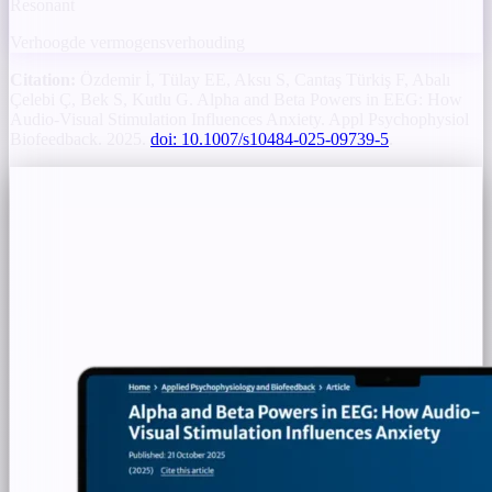
Resonant
Verhoogde vermogensverhouding
Citation:
Özdemir İ, Tülay EE, Aksu S, Cantaş Türkiş F, Abalı
Çelebi Ç, Bek S, Kutlu G. Alpha and Beta Powers in EEG: How
Audio-Visual Stimulation Influences Anxiety. Appl Psychophysiol
Biofeedback. 2025.
doi: 10.1007/s10484-025-09739-5
.