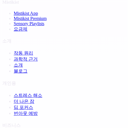
Mistikist
Mistikist App
Mistikist Premium
Sensory Playlists
요금제
소개
작동 원리
과학적 근거
소개
블로그
개인용
스트레스 해소
더 나은 잠
딥 포커스
번아웃 예방
비즈니스