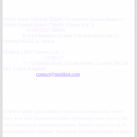
DATA CO-CONTROLLERS INFORMATION
Turkish Entity (IP Holder & TRY Merchant):
Shellix Smart Solutions Bilişim Teknolojileri Yazılım İthalat ve
İhracat Anonim Şirketi ("Shellix Bilişim A.Ş.")
Mersis No:
0769152927300001
Address:
Kötekli Mahallesi Denizli Yolu Bulvarı No:4B/23
Menteşe/MUĞLA, Turkey
UK Entity (International Payments & Altyapı):
Mistikist LTD ("Mistikist UK")
Company Number:
15705777
Address:
71-75 Shelton Street, Covent Garden, London, WC2H
9JQ, United Kingdom
Support Email:
contact@mistikist.com
1. CONSENT TO CROSS-BORDER /
INTERNATIONAL DATA TRANSFERS
To deliver global high-availability binaural and monaural beat stream
flows, keep your customized schedules synchronized across devices, and
secure international subscription payments, Mistikist operates on top of
secure global cloud databases. You provide your explicit consent to transfer