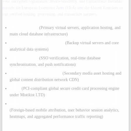
your encrypted registration, device telemetry, and transactional metadata
outside the European Economic Area (EEA) and the United Kingdom to
our verified hosting, processing, and transaction partners:
Microsoft Azure
(Primary virtual servers, application hosting, and
main cloud database infrastructure)
Google Cloud Platform (GCP)
(Backup virtual servers and core
analytical data systems)
Google Firebase
(SSO verification, real-time database
synchronization, and push notifications)
Amazon Web Services (AWS)
(Secondary media asset hosting and
global content distribution network CDN)
Stripe
(PCI-compliant global secure credit card processing engine
under Mistikist LTD)
AppsFlyer, Microsoft Clarity & Google/Microsoft Analytics
(Foreign-based mobile attribution, user behavior session analytics,
heatmaps, and aggregated performance traffic reporting)