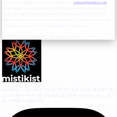
revoke your consent, please email us directly at
contact@mistikist.com
.
Upon receipt, we will terminate consent-based processing immediately.
Please note that withdrawing consent for international transfers or core
audio processing will limit your technical ability to log into your account,
stream music assets, or utilize customized recording tools.
© 2026 Shellix Bilişim A.Ş. All rights reserved.
Mistikist는 신경과학에 기반한 마인드 프로그래밍 플랫폼으로,
소리와 빛의 주파수를 결합하여 일상적인 스트레스 해소, 집
중, 수면을 지원합니다.