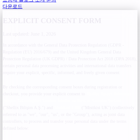
다운로드
EXPLICIT CONSENT FORM
Last updated: June 1, 2026
In accordance with the General Data Protection Regulation (GDPR -
Regulation (EU) 2016/679) and the United Kingdom General Data
Protection Regulation (UK GDPR) / Data Protection Act 2018 (DPA 2018),
certain personal data processing activities and international data transfers
require your explicit, specific, informed, and freely given consent.
By checking the corresponding consent boxes during registration or
checkout, you provide your explicit consent to
Shellix Smart Solutions
Bilişim Teknolojileri Yazılım İthalat ve İhracat Anonim Şirketi
("Shellix Bilişim A.Ş.") and
Mistikist LTD
("Mistikist UK") (collectively
referred to as "we", "our", "us", or the "Group"), acting as joint data
controllers, to process and transfer your personal data under the terms
defined below: