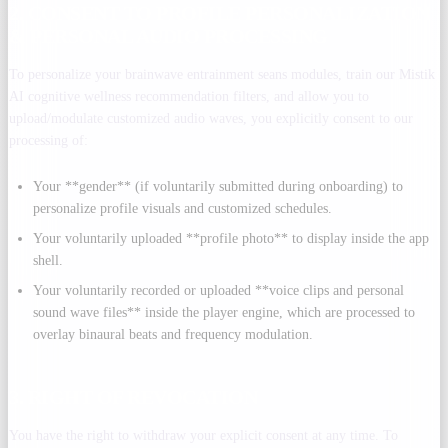
2. CONSENT TO PROFILE PERSONALIZATION
& PERSONAL AUDIO PROCESSING
To personalize your brainwave entrainment seans modules, train our Mistik
AI cognitive wellness recommendation filters, and allow you to
upload/modulate customized audio waves, you explicitly consent to our
processing of:
Your **gender** (if voluntarily submitted during onboarding) to
personalize profile visuals and customized schedules.
Your voluntarily uploaded **profile photo** to display inside the app
shell.
Your voluntarily recorded or uploaded **voice clips and personal
sound wave files** inside the player engine, which are processed to
overlay binaural beats and frequency modulation.
3. RIGHT OF REVOCATION
You have the right to withdraw your explicit consent at any time. To