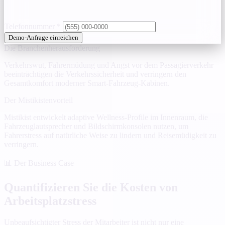
Telefonnummer
*
Demo-Anfrage einreichen
Die Branchenherausforderung
Verkehrswut, Fahrermüdung und Angst vor dem Passagierverkehr
beeinträchtigen die Verkehrssicherheit und verringern den
Gesamtkomfort moderner Smart-Fahrzeug-Kabinen.
Der Mistikistenvorteil
Mistikist entwickelt adaptive Wellness-Profile im Innenraum, die
Fahrzeuglautsprecher und Bildschirmkonsolen nutzen, um
Fahrerstress auf natürliche Weise zu lindern und Reisemüdigkeit zu
verringern.
📊 Der Business Case
Quantifizieren Sie die Kosten von
Arbeitsplatzstress
Unbeaufsichtigter Stress der Mitarbeiter ist nicht nur eine