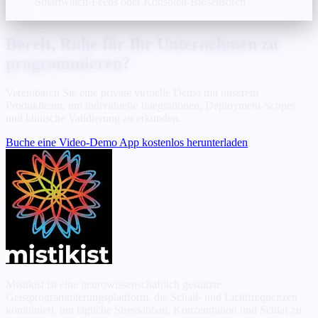
Smartwatch-Feeds oder Konsolen-Biosensoren
Bereit, Ruhe für Ihr Unternehmen zu
programmieren?
Vereinbaren Sie eine private virtuelle Demo mit unserem
Produktteam, um individuelle Integrationen, Deployment-Scopes
und klinische Validierung zu erkunden.
Buche eine Video-Demo
App kostenlos herunterladen
Mistikist ist eine neurowissenschaftlich gestützte
Geistprogrammierungsplattform, die Schall- und Lichtfrequenzen
kombiniert, um tägliche Stressabbau, Konzentration und Schlaf zu