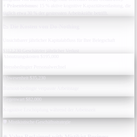
⚡
Präsenteismus:
15 % aktive kognitive Kapazitätsentlastung, die
täglich etwa 30 % der gestressten Arbeitskräfte betrifft.
📉 Die Kosten von Do-Nothing
Unsichtbarer jährlicher Kapitalabfluss für Ihre Belegschaft
$312,230
Geschätzter jährlicher Verlust
Abnutzungskosten
$195,000
Stressbedingter Personalwechsel
Abwesenheit
$35,230
Burnout-bedingte verpasste Arbeitstage
Gegenwart
$82,000
Kognitive Erschöpfung während der Arbeitszeit
🛡️ Mistikistische Geschäftsstrategie
❇️ Value Reclaimed with Mistikist Business