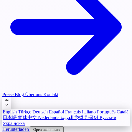
Preise
Blog
Über uns
Kontakt
de
English
Türkçe
Deutsch
Español
Français
Italiano
Português
Català
日本語
简体中文
Nederlands
العربية
हिन्दी
한국어
Русский
Українська
Herunterladen
Open main menu