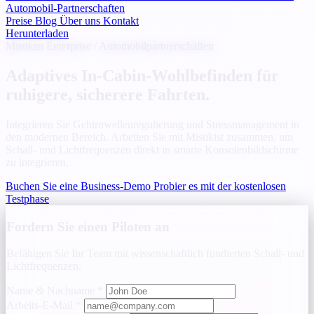
Automobil-Partnerschaften
Preise
Blog
Über uns
Kontakt
Herunterladen
Mistikist Enterprise / Automobilpartnerschaften
Adaptives In-Cabin-Wohlbefinden für
ruhigere, sicherere Fahrten.
Integrieren Sie Gehirnwellenregulierung und Stressmanagement in
den modernen Bereich. Arbeiten Sie mit Mistikist zusammen, um
Schall- und Lichtfrequenzen direkt in smarte Konsolenbildschirme
zu integrieren.
Buchen Sie eine Business-Demo
Probier es mit der kostenlosen
Testphase
Fordern Sie einen Piloten an
Befähigen Sie Ihr Team mit wissenschaftlich fundierten Schall- und
Lichtfrequenzen.
Name & Nachname
*
Arbeits-E-Mail
*