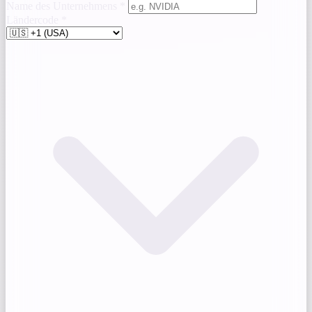
Name des Unternehmens
*
Ländercode
*