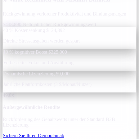
Rückgewinnung verlorener Produktivität und Bindungsmargen
$438,890
Nettojährlicher Rückgewinnungswert
40 % Kostensenkung
$124,892
Direkte Stressausgaben werden gespart
10 % kognitiver Boost
$325,000
Verbesserter Fokus und Ausführung
Dynamische Lizenzierung
$9,000
Jährliche Plattformkosten (3 $/Monat/Nutzer)
49.8x
Außergewöhnliche Rendite
Rückforderung des Gehaltswerts unter der Standard-B2B-
Lizenzierung
Sichern Sie Ihren Demoplan ab